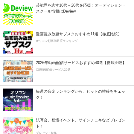
芸能界を志す10代～20代を応援！オーディション・
スクール情報はDeview
漫画読み放題サブスクおすすめ11選【徹底比較】
オリコン顧客満足度ランキング
2026年動画配信サービスおすすめ40選【徹底比較】
CS動画配信サービス20選
毎週の音楽ランキングから、ヒットの推移をチェッ
ク！
試写会、登壇イベント、サインチェキなどプレゼン
ト！
プレゼント特集