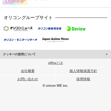
オリコングループサイト
クッキーの使用について
このサイトでは Cookie を使用して、ユーザーに合わせたコンテンツや広告の
elthaとは
表示、ソーシャル メディア機能の提供、広告の表示回数やクリック数の測定を
会社概要
個人情報保護方針
行っています。
また、ユーザーによるサイトの利用状況についても情報を収集し、ソーシャル
お問い合わせ
採用情報
メディアや広告配信、データ解析の各パートナーに提供しています。
各パートナーは、この情報とユーザーが各パートナーに提供した他の情報や、
© oricon ME inc.
ユーザーが各パートナーのサービスを使用したときに収集した他の情報を組み
合わせて使用することがあります。