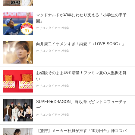
マクドナルドが40年にわたり支える「小学生の甲子
園」
オリコンタイアップ特集
向井康二イケメンすぎ！純愛『（LOVE SONG）』
オリコンタイアップ特集
お値段そのまま45％増量！ファミマ夏の大盤振る舞
い
オリコンタイアップ特集
SUPER★DRAGON、自ら描いた”レトロフューチャ
ー”
オリコンタイアップ特集
【驚愕】メーカー社員が推す「10万円台」神コスパ