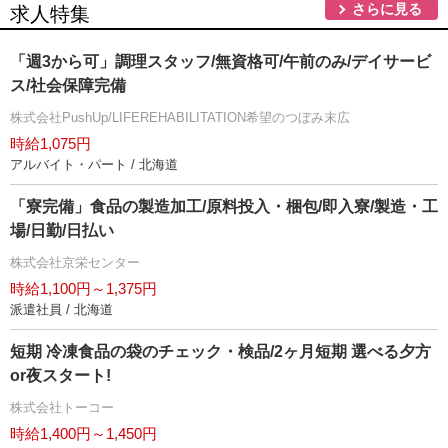
さらに見る
求人特集
「週3から可」調理スタッフ/無資格可/午前のみ/デイサービ
ス/社会保障完備
株式会社PushUp/LIFEREHABILITATION希望のつぼみ末広
時給1,075円
アルバイト・パート / 北海道
「寮完備」食品の製造加工/原料投入・梱包/即入寮/製造・工
場/日勤/日払い
株式会社京栄センター
時給1,100円～1,375円
派遣社員 / 北海道
短期 冷凍食品の袋のチェック・検品/2ヶ月短期 選べる夕方
or夜スタート!
株式会社トーコー
時給1,400円～1,450円