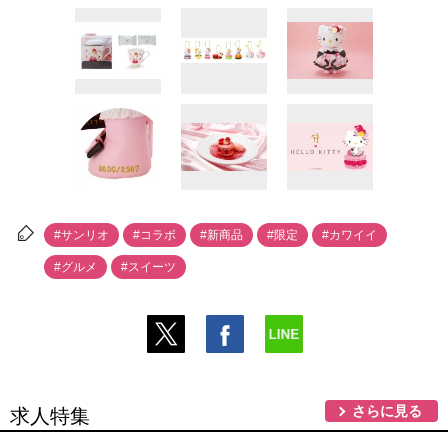
#サンリオ
#コラボ
#新商品
#限定
#カワイイ
#グルメ
#スイーツ
さらに見る
求人特集