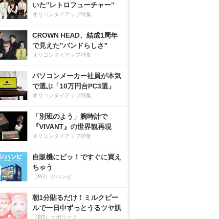
いた”レトロフューチャー”
オリコンタイアップ特集
CROWN HEAD、結成1周年
で見えた”バンドらしさ”
オリコンタイアップ特集
パソコンメーカー社員が本気
で選ぶ「10万円台PC3選」
オリコンタイアップ特集
「別班のよう」腕時計で
『VIVANT』の世界観再現
オリコンタイアップ特集
自販機にピッ！ですぐに買え
ちゃう
（PR）ジハンピ
朝1分貼るだけ！ミルクピー
ルで一日中ずっとうるツヤ肌
（PR）サボリーノ