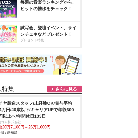
毎週の音楽ランキングから、
ヒットの推移をチェック！
試写会、登壇イベント、サイ
ンチェキなどプレゼント！
プレゼント特集
人特集
さらに見る
イヤ製造スタッフ/未経験OK/賞与平均
84万円/40歳以下/キャリアUPで年収600
円以上へ/年間休日133日
浜ゴム株式会社
20万7,100円～26万1,600円
員 / 愛知県