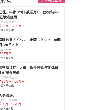
人特集
さらに見る
経理」年休123日/残業月10h程/賞与年2
/経験者採用
ックス株式会社
給26万円～36万円
員 / 東京都
経験歓迎「イベント企画スタッフ」年間
日120日以上
式会社テラ
給22万円
員 / 愛知県
知県清須市「人事」係長候補/年間休日
24日/昼食無償
和工業株式会社
給28万円～36万円
員 / 愛知県
人事総務」
式会社三河設備
給50万円～70万円
員 / 愛知県