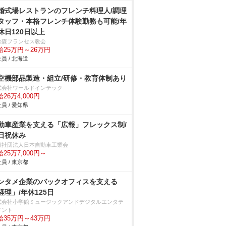
婚式場レストランのフレンチ料理人/調理
タッフ・本格フレンチ体験勤務も可能/年
休日120日以上
の森フランセス教会
給25万円～26万円
員 / 北海道
空機部品製造・組立/研修・教育体制あり
式会社ワールドインテック
26万4,000円
員 / 愛知県
動車産業を支える「広報」フレックス制/
日祝休み
般社団法人日本自動車工業会
25万7,000円～
員 / 東京都
ンタメ企業のバックオフィスを支える
経理」/年休125日
式会社小学館ミュージックアンドデジタルエンタテ
メント
給35万円～43万円