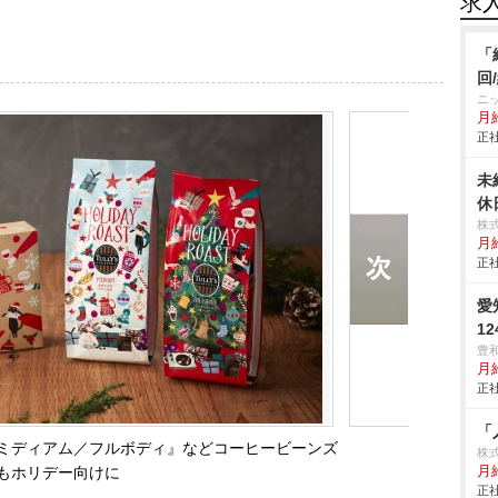
求
「
回
ニ
月
正社
未
休
株
月
正社
愛
1
豊
月
正社
「
ミディアム／フルボディ』などコーヒービーンズ
株
もホリデー向けに
月
正社