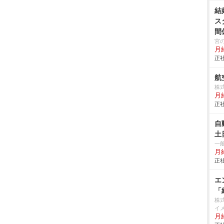
結
ス
間
宮
月
正社
航
株
月給
正社
自
土
一
月給
正社
エ
「
株
イ
月