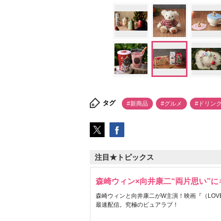
タグ
#新商品
#グルメ
#ドリン
注目★トピックス
森崎ウィン×向井康二“両片思い”
森崎ウィンと向井康二がW主演！映画『（LOVE S
最速配信。究極のピュアラブ！