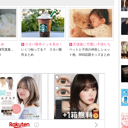
とめ
スタバ新作イッキ見せ！
天使級に可愛い子供たち
猫写真集…
いくつ知ってる？ スタバ新
ペットと子供の仲良しショッ
リ
作まとめ
ト他、SNS話題キッズまとめ