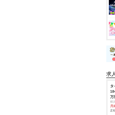
求
タ
1
万
横
月給
正社