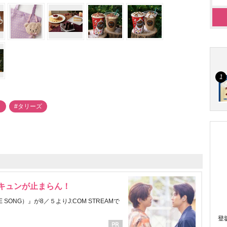
ク
#タリーズ
にキュンが止まらん！
ONG）』が8／５よりJ:COM STREAMで
登