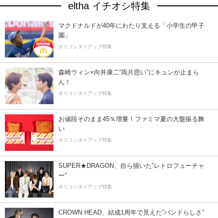
eltha イチオシ特集
マクドナルドが40年にわたり支える「小学生の甲子
園」
オリコンタイアップ特集
森崎ウィン×向井康二“両片思い”にキュンが止まら
ん！
オリコンタイアップ特集
お値段そのまま45％増量！ファミマ夏の大盤振る舞
い
オリコンタイアップ特集
SUPER★DRAGON、自ら描いた”レトロフューチャ
ー”
オリコンタイアップ特集
CROWN HEAD、結成1周年で見えた”バンドらしさ”