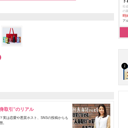
ト
社
の
時給
アル
身取引”のリアル
？実は恋愛や悪質ホスト、SNSの投稿からも
態。