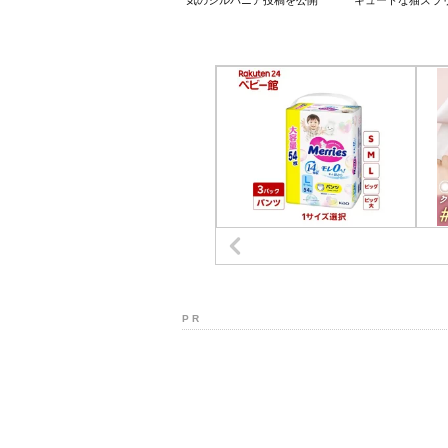
気のシルバニア投稿を公開
キュートな猫ズラ
P R