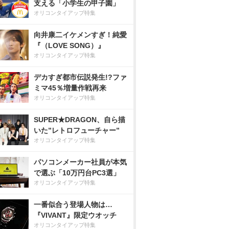
支える「小学生の甲子園」
オリコンタイアップ特集
向井康二イケメンすぎ！純愛
『（LOVE SONG）』
オリコンタイアップ特集
デカすぎ都市伝説発生!?ファ
ミマ45％増量作戦再来
オリコンタイアップ特集
SUPER★DRAGON、自ら描
いた”レトロフューチャー”
オリコンタイアップ特集
パソコンメーカー社員が本気
で選ぶ「10万円台PC3選」
オリコンタイアップ特集
一番似合う登場人物は…
『VIVANT』限定ウオッチ
オリコンタイアップ特集