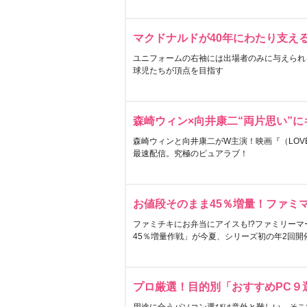
マクドナルドが40年にわたり支え
ユニフォームの右袖には出場者のみに与えられ
球児たちが頂点を目指す
森崎ウィン×向井康二“両片思い”
森崎ウィンと向井康二がW主演！映画『（LOVE S
最速配信。究極のピュアラブ！
お値段そのまま45％増量！ファミ
ファミチキにお弁当にアイスも!?ファミリーマ
45％増量作戦」が今夏、シリーズ初の年2回開
プロ厳選！目的別「おすすめPC９