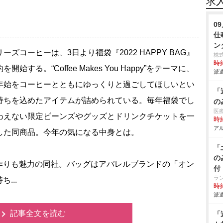
求
0
仕
ン
ズコーヒーは、3日より福袋『2022 HAPPY BAG』
株
時給
を開始する。“Coffee Makes You Happy”をテーマに、
派遣
年始をコーヒーとともにゆっくりと過ごしてほしいとい
「
持ちを込めたアイテムが詰められている。毎年福袋でし
の
医
わえない限定ビーンズやグッズとドリンクチケットを一
時給
アル
した同商品。今年の気になる中身とは。
「
の
りも魅力の同社。バッグはアパレルブランドの「オン
付
ラ
...
時給
派遣
記事全文を読む
「