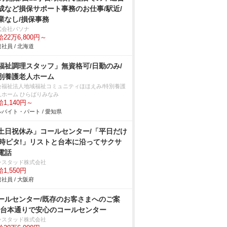
成など損保サポート事務のお仕事/駅近/
業なし/損保事務
式会社パソナ
22万6,800円～
社員 / 北海道
福祉調理スタッフ」無資格可/日勤のみ/
別養護老人ホーム
会福祉法人地域福祉コミュニティほほえみ/特別養護
人ホーム ひらばりみなみ
1,140円～
バイト・パート / 愛知県
土日祝休み」コールセンター/「平日だけ
8時ピタ!」リストと台本に沿ってサクサ
電話
ンスタッド株式会社
1,550円
社員 / 大阪府
ールセンター/既存のお客さまへのご案
!台本通りで安心のコールセンター
ンスタッド株式会社