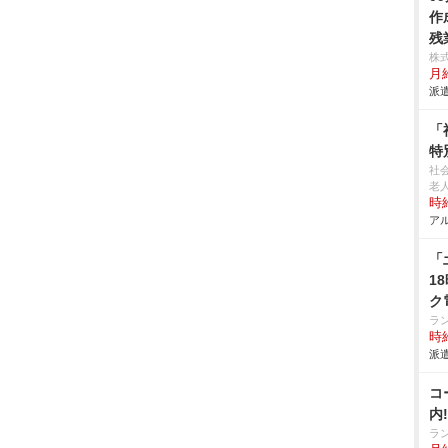
作
残
株
月給
派遣
「
特
社
老
時給
アル
「
1
ク
ラ
時給
派遣
コ
内
ラ