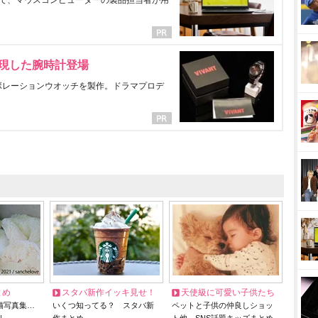
で、マウスコンピューターの製品担当者が用
表現した腕時計登場
ラボレーションウオッチを製作。ドラマプロデ
とめ
スタバ新作イッキ見せ！
天使級に可愛い子供たち
猫写真集…
いくつ知ってる？ スタバ新
ペットと子供の仲良しショッ