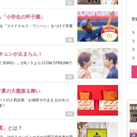
る「小学生の甲子園」
登
る「マクドナルド・ワッペン」をつけて学童
にキュンが止まらん！
ONG）』が8／５よりJ:COM STREAMで
マ夏の大盤振る舞い
ートの人気企画「お値段そのまま おかわり
催！
選」とは？