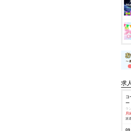
求
コ
ー
ラ
月給
派遣
0