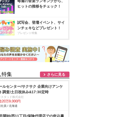
毎週の音楽ランキングから、
ヒットの推移をチェック！
試写会、登壇イベント、サイ
ンチェキなどプレゼント！
プレゼント特集
人特集
さらに見る
ールセンター/サクサク 企業向けアンケ
ト調査/土日祝休み&17:30定時
ンスタッド株式会社
20万9,000円
社員 / 北海道
9月開始/西11丁目/保険代理店での申込書