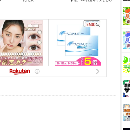
リ
作まとめ
ト他、SNS話題キッズまとめ