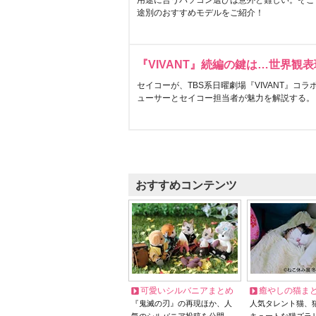
用途に合うパソコン選びは意外と難しい。そこ
途別のおすすめモデルをご紹介！
『VIVANT』続編の鍵は…世界観
セイコーが、TBS系日曜劇場『VIVANT』コ
ューサーとセイコー担当者が魅力を解説する。
おすすめコンテンツ
可愛いシルバニアまとめ
癒やしの猫ま
『鬼滅の刃』の再現ほか、人
人気タレント猫、