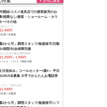
人特集
さらに見る
9月開始/コスメ道具店での接客販売のお
事/残業なし/接客・ショールーム・カウ
ター/その他
式会社パソナ
1,450円
社員 / 北海道
週2から可」調理スタッフ/無資格可/日勤
み/病院/社会保障完備
療法人社団正慶会/栗田病院
1,250円～1,400円
バイト・パート / 神奈川県
土日祝休み」コールセンター/週4～ 平日
みOK/5名募集 大手でかんたんお電話受
ンスタッド株式会社
1,500円
社員 / 大阪府
週2から可」調理スタッフ/無資格可/シフ