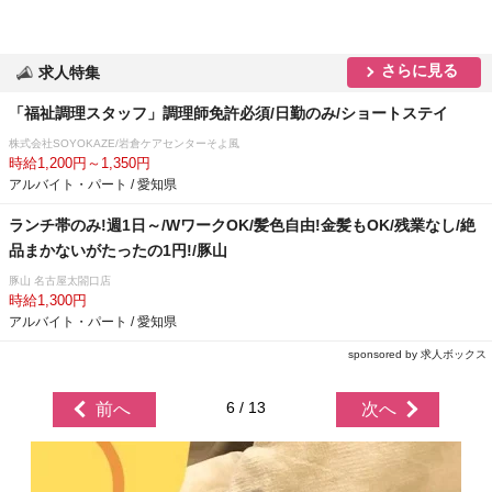
さらに見る
求人特集
「福祉調理スタッフ」調理師免許必須/日勤のみ/ショートステイ
株式会社SOYOKAZE/岩倉ケアセンターそよ風
時給1,200円～1,350円
アルバイト・パート / 愛知県
ランチ帯のみ!週1日～/WワークOK/髪色自由!金髪もOK/残業なし/絶
品まかないがたったの1円!/豚山
豚山 名古屋太閤口店
時給1,300円
アルバイト・パート / 愛知県
sponsored by 求人ボックス
6 / 13
前へ
次へ