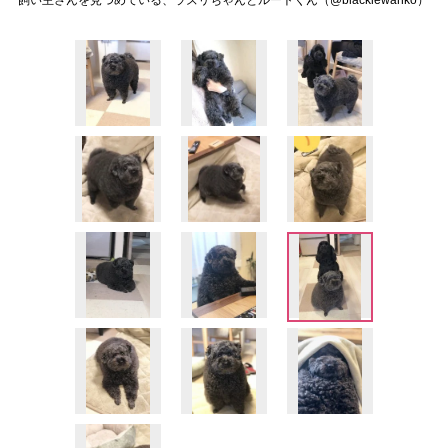
飼い主さんを見つめている、ラズリちゃんとルートくん（@blackiewanko）