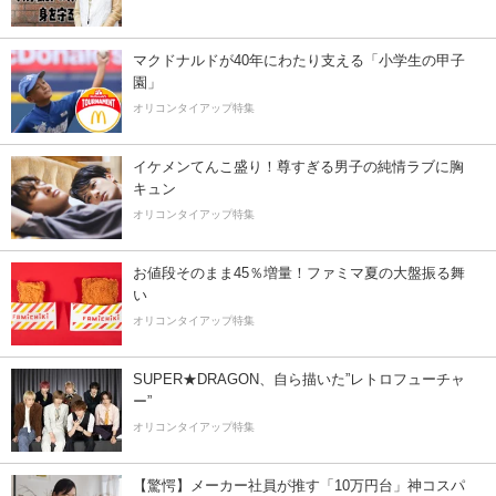
マクドナルドが40年にわたり支える「小学生の甲子
園」
オリコンタイアップ特集
イケメンてんこ盛り！尊すぎる男子の純情ラブに胸
キュン
オリコンタイアップ特集
お値段そのまま45％増量！ファミマ夏の大盤振る舞
い
オリコンタイアップ特集
SUPER★DRAGON、自ら描いた”レトロフューチャ
ー”
オリコンタイアップ特集
【驚愕】メーカー社員が推す「10万円台」神コスパ