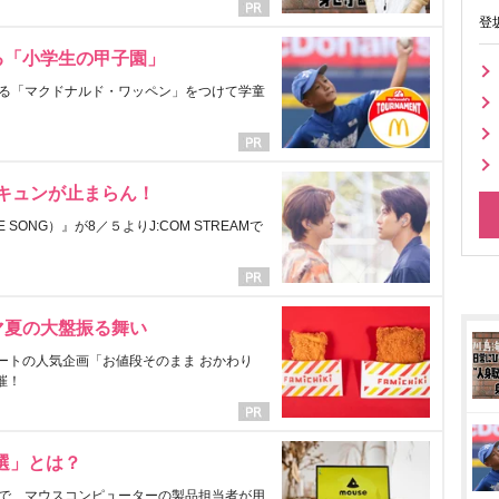
登
る「小学生の甲子園」
る「マクドナルド・ワッペン」をつけて学童
にキュンが止まらん！
ONG）』が8／５よりJ:COM STREAMで
マ夏の大盤振る舞い
ートの人気企画「お値段そのまま おかわり
催！
選」とは？
で、マウスコンピューターの製品担当者が用