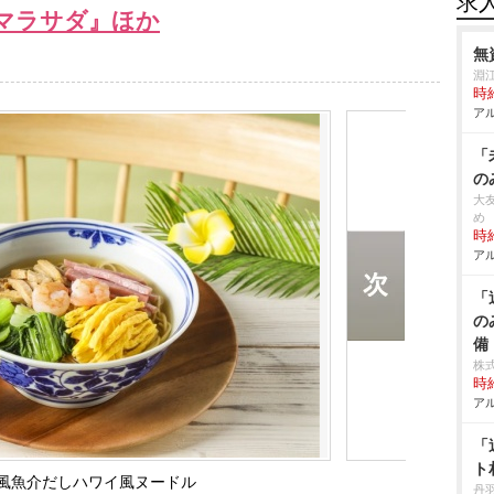
求
マラサダ』ほか
無
淵
時給
アル
「
の
大
め
時給
アル
「
の
備
株
時給
アル
「
ト
風魚介だしハワイ風ヌードル
丹