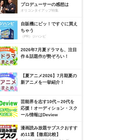
プロデューサーの感想は
オリコンタイアップ特集
自販機にピッ！ですぐに買え
ちゃう
（PR）ジハンピ
2026年7月夏ドラマも、注目
作＆話題作が勢ぞろい！
【夏アニメ2026】7月期夏の
新アニメを一挙紹介！
芸能界を志す10代～20代を
応援！オーディション・スク
ール情報はDeview
漫画読み放題サブスクおすす
め11選【徹底比較】