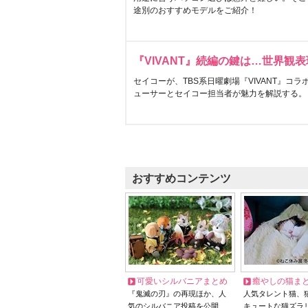
途別のおすすめモデルをご紹介！
『VIVANT』続編の鍵は…世界観
セイコーが、TBS系日曜劇場『VIVANT』コ
ューサーとセイコー担当者が魅力を解説する。
おすすめコンテンツ
可愛いシルバニアまとめ
癒やしの猫ま
『鬼滅の刃』の再現ほか、人
人気タレント猫、
気のシルバニア投稿を公開
キュートな猫ズラ