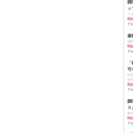
調
ッ
ス
時給
アル
歯
福
時給
アル
「
可
社
住
時給
アル
調
ス
株
時給
アル