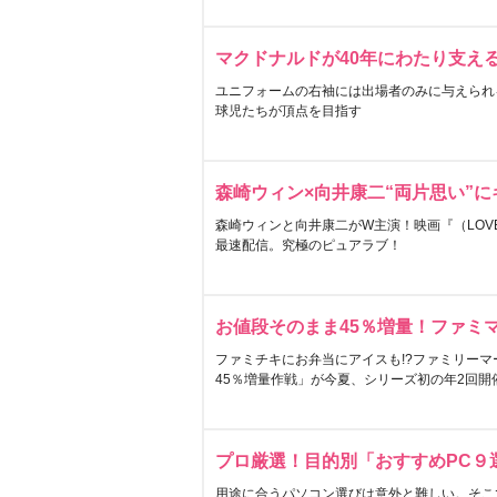
マクドナルドが40年にわたり支え
ユニフォームの右袖には出場者のみに与えられ
球児たちが頂点を目指す
森崎ウィン×向井康二“両片思い”
森崎ウィンと向井康二がW主演！映画『（LOVE S
最速配信。究極のピュアラブ！
お値段そのまま45％増量！ファミ
ファミチキにお弁当にアイスも!?ファミリーマ
45％増量作戦」が今夏、シリーズ初の年2回開
プロ厳選！目的別「おすすめPC９
用途に合うパソコン選びは意外と難しい。そこ