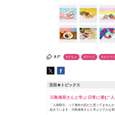
タグ
#グルメ
#フード
#スイー
注目★トピックス
川島海荷さんと学ぶ 日常に潜む“人
「人身取引」って海外の話だと思ってませんか
起きています。川島海荷さんと学ぶリアルな実