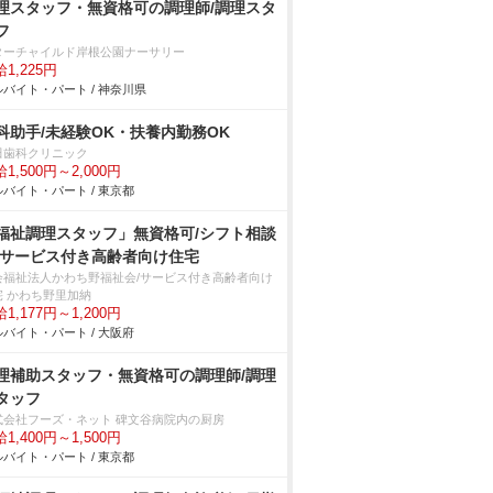
理スタッフ・無資格可の調理師/調理スタ
フ
ターチャイルド岸根公園ナーサリー
1,225円
バイト・パート / 神奈川県
科助手/未経験OK・扶養内勤務OK
田歯科クリニック
1,500円～2,000円
バイト・パート / 東京都
福祉調理スタッフ」無資格可/シフト相談
/サービス付き高齢者向け住宅
会福祉法人かわち野福祉会/サービス付き高齢者向け
宅 かわち野里加納
1,177円～1,200円
バイト・パート / 大阪府
理補助スタッフ・無資格可の調理師/調理
タッフ
式会社フーズ・ネット 碑文谷病院内の厨房
1,400円～1,500円
バイト・パート / 東京都