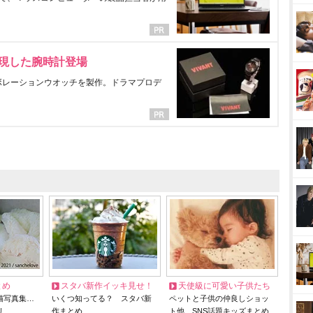
表現した腕時計登場
ラボレーションウオッチを製作。ドラマプロデ
とめ
スタバ新作イッキ見せ！
天使級に可愛い子供たち
猫写真集…
いくつ知ってる？ スタバ新
ペットと子供の仲良しショッ
リ
作まとめ
ト他、SNS話題キッズまとめ