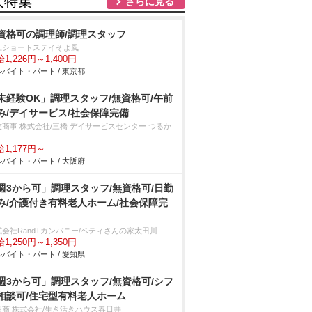
人特集
さらに見る
資格可の調理師/調理スタッフ
江ショートステイそよ風
1,226円～1,400円
バイト・パート / 東京都
未経験OK」調理スタッフ/無資格可/午前
み/デイサービス/社会保障完備
友商事 株式会社/三橋 デイサービスセンター つるか
1,177円～
バイト・パート / 大阪府
週3から可」調理スタッフ/無資格可/日勤
み/介護付き有料老人ホーム/社会保障完
式会社RandTカンパニー/ベティさんの家太田川
1,250円～1,350円
バイト・パート / 愛知県
週3から可」調理スタッフ/無資格可/シフ
相談可/住宅型有料老人ホーム
羽商 株式会社/生き活きハウス春日井