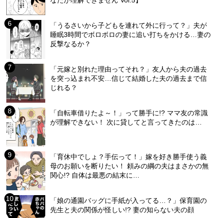
なたが理解できません Vol.5】
「うるさいから子どもを連れて外に行って？」夫が
睡眠3時間でボロボロの妻に追い打ちをかける…妻の
反撃なるか？
「元嫁と別れた理由ってそれ？」友人から夫の過去
を突っ込まれ不安…信じて結婚した夫の過去まで信
じれる？
「自転車借りたよ～！」って勝手に!? ママ友の常識
が理解できない！ 次に貸してと言ってきたのは…
「育休中でしょ？手伝って！」嫁を好き勝手使う義
母のお願いを断りたい！ 頼みの綱の夫はまさかの無
関心!? 自体は最悪の結末に…
「娘の通園バッグに手紙が入ってる…？」保育園の
先生と夫の関係が怪しい!? 妻の知らない夫の顔