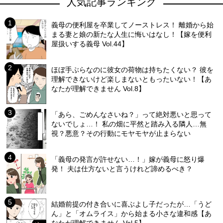
人気記事ランキング
義母の便利屋を卒業してノーストレス！ 離婚から始
まる妻と娘の新たな人生に悔いはなし！【嫁を便利
屋扱いする義母 Vol.44】
ほぼ手ぶらなのに彼女の荷物は持ちたくない？ 彼を
理解できないけど楽しまないともったいない！【あ
なたが理解できません Vol.8】
「あら、ごめんなさいね？」って絶対悪いと思って
ないでしょ…！ 私の畑に平然と踏み入る隣人…無
視？悪意？その行動にモヤモヤが止まらない
「義母の発言が許せない…！」嫁が義母に怒り爆
発！ 夫は仕方ないと言うけれど諦めるべき？
結婚前提の付き合いに喜ぶよし子だったが…「うど
ん」と「オムライス」から始まる小さな違和感【あ