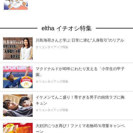
eltha イチオシ特集
川島海荷さんと学ぶ 日常に潜む“人身取引”のリアル
オリコンタイアップ特集
マクドナルドが40年にわたり支える「小学生の甲子
園」
オリコンタイアップ特集
イケメンてんこ盛り！尊すぎる男子の純情ラブに胸
キュン
オリコンタイアップ特集
大好評につき再び！ファミマ名物45％増量キャンペ
ーン