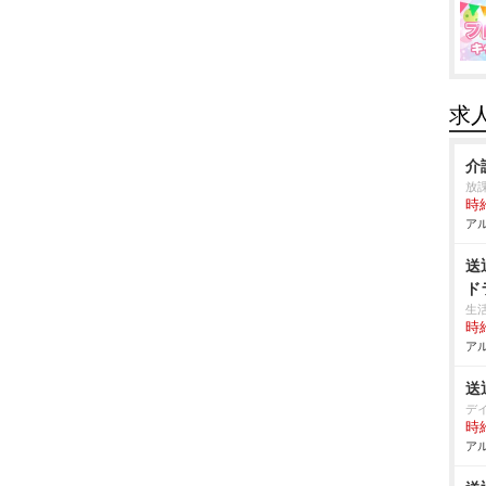
求
介
放
時給
アル
送
ド
生
時給
アル
送
デ
時給
アル