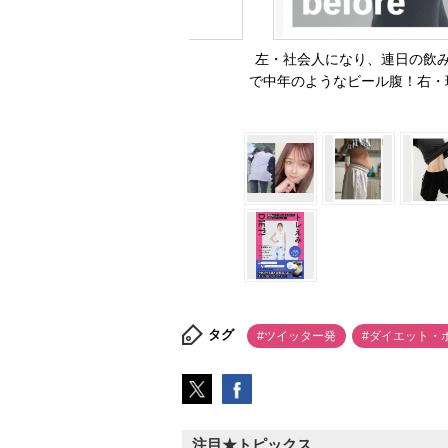
左・社会人になり、連日の飲み
で中年のようなビール腹！右・
タグ
#ツイッター発
#ダイエット・
注目★トピックス