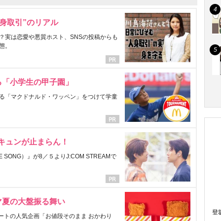
身取引”のリアル
？実は恋愛や悪質ホスト、SNSの投稿からも
態。
る「小学生の甲子園」
る「マクドナルド・ワッペン」をつけて学童
にキュンが止まらん！
ONG）』が8／５よりJ:COM STREAMで
マ夏の大盤振る舞い
登
ートの人気企画「お値段そのまま おかわり