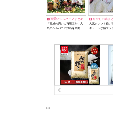
可愛いシルバニアまとめ
癒やしの猫ま
『鬼滅の刃』の再現ほか、人
人気タレント猫、
気のシルバニア投稿を公開
キュートな猫ズラ
P R