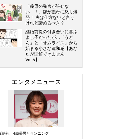
「義母の発言が許せな
い…！」嫁が義母に怒り爆
発！ 夫は仕方ないと言う
けれど諦めるべき？
結婚前提の付き合いに喜ぶ
よし子だったが…「うど
ん」と「オムライス」から
始まる小さな違和感【あな
たが理解できません
Vol.5】
エンタメニュース
坂絵莉、4歳長男とランニング