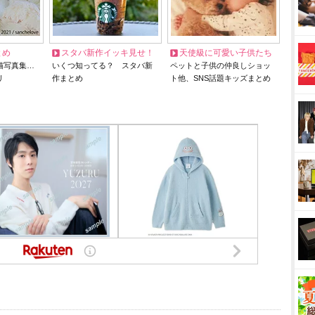
とめ
スタバ新作イッキ見せ！
天使級に可愛い子供たち
猫写真集…
いくつ知ってる？ スタバ新
ペットと子供の仲良しショッ
リ
作まとめ
ト他、SNS話題キッズまとめ