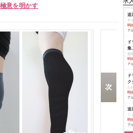
求
の極意を明かす
送
デ
時給
アル
ド
集
放
時給
アル
ド
ク
た
時給
アル
送
フ
時給
アル