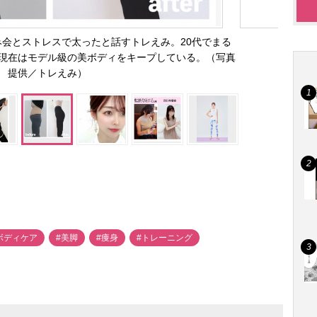
会とストレスで太ったと話すトレえみ。20代でまる
現在はモデル級の美ボディをキープしている。（写真
提供／トレえみ）
ボディケア
#美脚
#痩身
#トレーニング