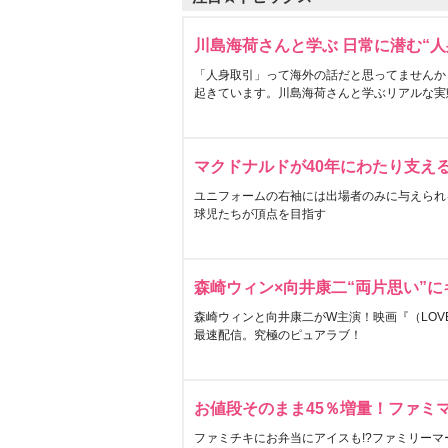
川島海荷さんと学ぶ 日常に潜む“人
「人身取引」って海外の話だと思ってませんか
起きています。川島海荷さんと学ぶリアルな実
マクドナルドが40年にわたり支え
ユニフォームの右袖には出場者のみに与えられ
球児たちが頂点を目指す
森崎ウィン×向井康二“両片思い”
森崎ウィンと向井康二がW主演！映画『（LOVE S
最速配信。究極のピュアラブ！
お値段そのまま45％増量！ファミ
ファミチキにお弁当にアイスも!?ファミリーマ