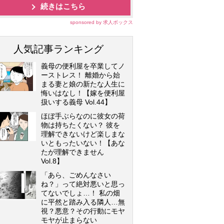
続きはこちら
sponsored by 求人ボックス
人気記事ランキング
義母の便利屋を卒業してノ
ーストレス！ 離婚から始
まる妻と娘の新たな人生に
悔いはなし！【嫁を便利屋
扱いする義母 Vol.44】
ほぼ手ぶらなのに彼女の荷
物は持ちたくない？ 彼を
理解できないけど楽しまな
いともったいない！【あな
たが理解できません
Vol.8】
「あら、ごめんなさい
ね？」って絶対悪いと思っ
てないでしょ…！ 私の畑
に平然と踏み入る隣人…無
視？悪意？その行動にモヤ
モヤが止まらない