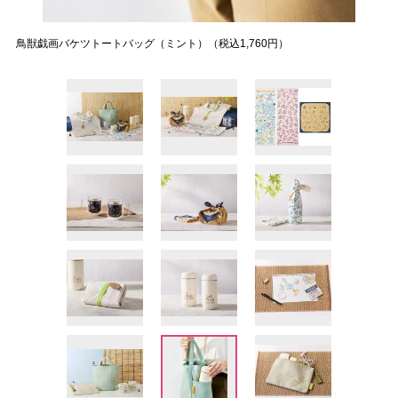
鳥獣戯画バケツトートバッグ（ミント）（税込1,760円）