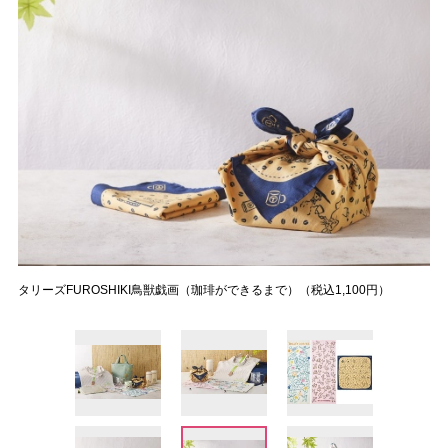
タリーズFUROSHIKI鳥獣戯画（珈琲ができるまで）（税込1,100円）