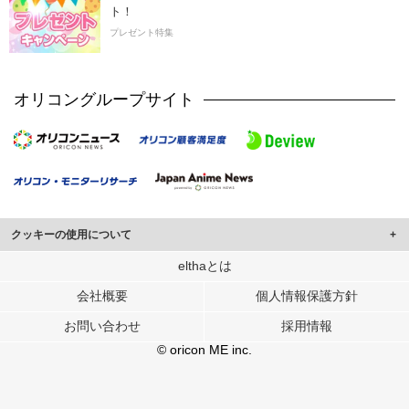
ト！
プレゼント特集
オリコングループサイト
クッキーの使用について
このサイトでは Cookie を使用して、ユーザーに合わせたコンテンツや広告の
elthaとは
表示、ソーシャル メディア機能の提供、広告の表示回数やクリック数の測定を
会社概要
個人情報保護方針
行っています。
また、ユーザーによるサイトの利用状況についても情報を収集し、ソーシャル
お問い合わせ
採用情報
メディアや広告配信、データ解析の各パートナーに提供しています。
各パートナーは、この情報とユーザーが各パートナーに提供した他の情報や、
© oricon ME inc.
ユーザーが各パートナーのサービスを使用したときに収集した他の情報を組み
合わせて使用することがあります。