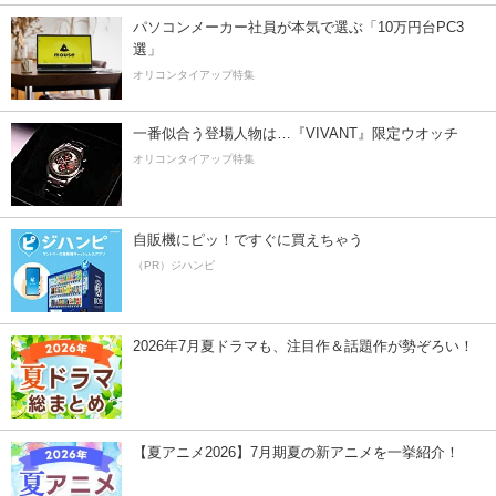
パソコンメーカー社員が本気で選ぶ「10万円台PC3
選」
オリコンタイアップ特集
一番似合う登場人物は…『VIVANT』限定ウオッチ
オリコンタイアップ特集
自販機にピッ！ですぐに買えちゃう
（PR）ジハンピ
2026年7月夏ドラマも、注目作＆話題作が勢ぞろい！
【夏アニメ2026】7月期夏の新アニメを一挙紹介！