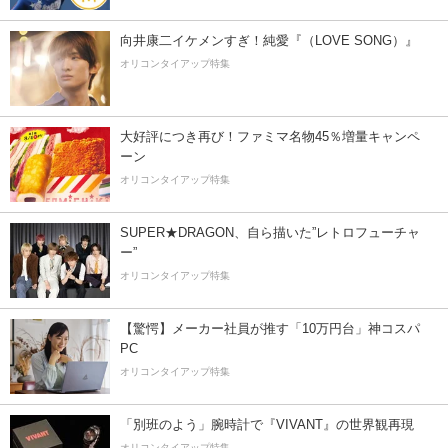
向井康二イケメンすぎ！純愛『（LOVE SONG）』
オリコンタイアップ特集
大好評につき再び！ファミマ名物45％増量キャンペ
ーン
オリコンタイアップ特集
SUPER★DRAGON、自ら描いた”レトロフューチャ
ー”
オリコンタイアップ特集
【驚愕】メーカー社員が推す「10万円台」神コスパ
PC
オリコンタイアップ特集
「別班のよう」腕時計で『VIVANT』の世界観再現
オリコンタイアップ特集