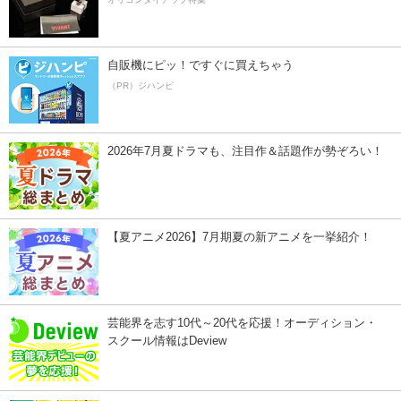
自販機にピッ！ですぐに買えちゃう
（PR）ジハンピ
2026年7月夏ドラマも、注目作＆話題作が勢ぞろい！
【夏アニメ2026】7月期夏の新アニメを一挙紹介！
芸能界を志す10代～20代を応援！オーディション・
スクール情報はDeview