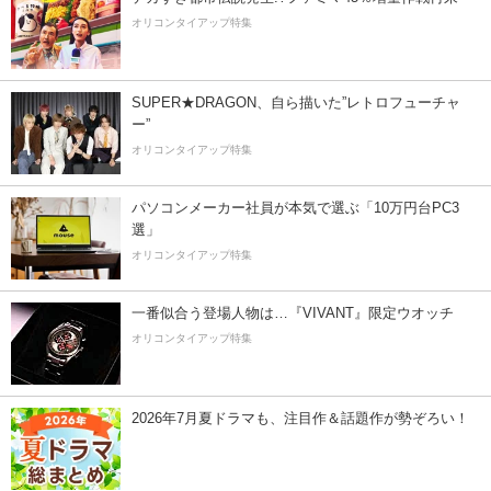
オリコンタイアップ特集
SUPER★DRAGON、自ら描いた”レトロフューチャ
ー”
オリコンタイアップ特集
パソコンメーカー社員が本気で選ぶ「10万円台PC3
選」
オリコンタイアップ特集
一番似合う登場人物は…『VIVANT』限定ウオッチ
オリコンタイアップ特集
2026年7月夏ドラマも、注目作＆話題作が勢ぞろい！