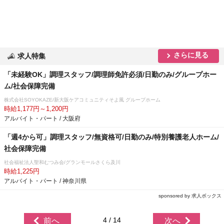
さらに見る
求人特集
「未経験OK」調理スタッフ/調理師免許必須/日勤のみ/グループホー
ム/社会保障完備
株式会社SOYOKAZE/新大阪ケアコミュニティそよ風 グループホーム
時給1,177円～1,200円
アルバイト・パート / 大阪府
「週4から可」調理スタッフ/無資格可/日勤のみ/特別養護老人ホーム/
社会保障完備
社会福祉法人聖和むつみ会/グランモールさくら及川
時給1,225円
アルバイト・パート / 神奈川県
sponsored by 求人ボックス
4 / 14
前へ
次へ