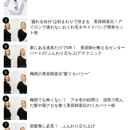
“盛れる自分”は顔まわりで決まる 美容師直伝！ア
イロンで迷わないおくれ毛＆サイドバング簡単セッ
ト術
家にある道具だけでOK！ 美容師が教えるセンター
パートの”ふんわり立ち上げ”テクニック
梅雨の美容師直伝”髪リカバリー”
梅雨でも怖くない！ アホ毛や顔周り、湿気で死ん
だ髪や寝グセを救う美容師直伝のリカバリー術
前髪無し必見！ ふんわり立ち上げ