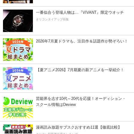
一番似合う登場人物は…『VIVANT』限定ウオッチ
オリコンタイアップ特集
2026年7月夏ドラマも、注目作＆話題作が勢ぞろい！
【夏アニメ2026】7月期夏の新アニメを一挙紹介！
芸能界を志す10代～20代を応援！オーディション・
スクール情報はDeview
漫画読み放題サブスクおすすめ11選【徹底比較】