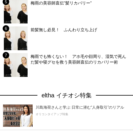
梅雨の美容師直伝”髪リカバリー”
前髪無し必見！ ふんわり立ち上げ
梅雨でも怖くない！ アホ毛や顔周り、湿気で死ん
だ髪や寝グセを救う美容師直伝のリカバリー術
eltha イチオシ特集
川島海荷さんと学ぶ 日常に潜む“人身取引”のリアル
オリコンタイアップ特集