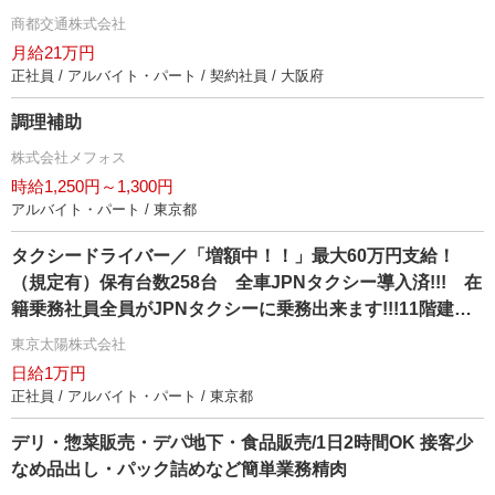
のサポート体制でお待ちしております！
商都交通株式会社
月給21万円
正社員 / アルバイト・パート / 契約社員 / 大阪府
調理補助
株式会社メフォス
時給1,250円～1,300円
アルバイト・パート / 東京都
タクシードライバー／「増額中！！」最大60万円支給！
（規定有）保有台数258台 全車JPNタクシー導入済!!! 在
籍乗務社員全員がJPNタクシーに乗務出来ます!!!11階建て
マンション社宅 1R1年間家賃無料！（規定有）
東京太陽株式会社
日給1万円
正社員 / アルバイト・パート / 東京都
デリ・惣菜販売・デパ地下・食品販売/1日2時間OK 接客少
なめ品出し・パック詰めなど簡単業務精肉