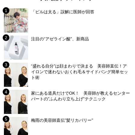
「ピルは太る」誤解に医師が回答
注目の“アゼライン酸”、新商品
“盛れる自分”は顔まわりで決まる 美容師直伝！ア
イロンで迷わないおくれ毛＆サイドバング簡単セッ
ト術
家にある道具だけでOK！ 美容師が教えるセンター
パートの”ふんわり立ち上げ”テクニック
梅雨の美容師直伝”髪リカバリー”