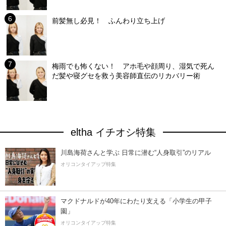
前髪無し必見！ ふんわり立ち上げ
梅雨でも怖くない！ アホ毛や顔周り、湿気で死ん
だ髪や寝グセを救う美容師直伝のリカバリー術
eltha イチオシ特集
川島海荷さんと学ぶ 日常に潜む“人身取引”のリアル
オリコンタイアップ特集
マクドナルドが40年にわたり支える「小学生の甲子
園」
オリコンタイアップ特集