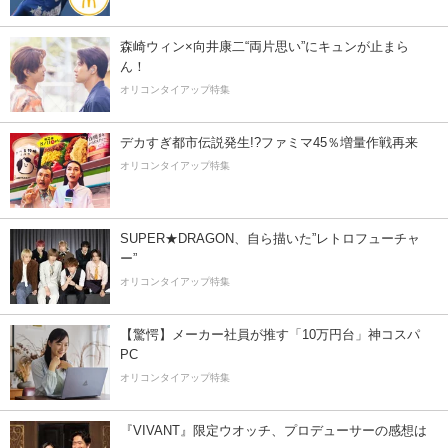
森崎ウィン×向井康二“両片思い”にキュンが止まら
ん！
オリコンタイアップ特集
デカすぎ都市伝説発生!?ファミマ45％増量作戦再来
オリコンタイアップ特集
SUPER★DRAGON、自ら描いた”レトロフューチャ
ー”
オリコンタイアップ特集
【驚愕】メーカー社員が推す「10万円台」神コスパ
PC
オリコンタイアップ特集
『VIVANT』限定ウオッチ、プロデューサーの感想は