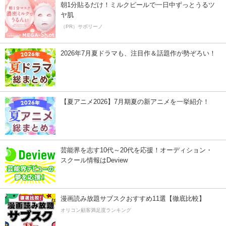
朝1分貼るだけ！ミルクピールで一日中ずっとうるツ
ヤ肌
（PR）サボリーノ
2026年7月夏ドラマも、注目作＆話題作が勢ぞろい！
【夏アニメ2026】7月期夏の新アニメを一挙紹介！
芸能界を志す10代～20代を応援！オーディション・
スクール情報はDeview
漫画読み放題サブスクおすすめ11選【徹底比較】
オリコン顧客満足度ランキング