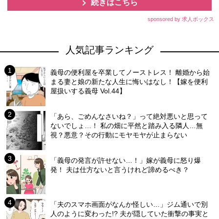
続きはこちら
sponsored by 求人ボックス
人気記事ランキング
義母の便利屋を卒業してノーストレス！ 離婚から始
まる妻と娘の新たな人生に悔いはなし！【嫁を便利
屋扱いする義母 Vol.44】
「あら、ごめんなさいね？」って絶対悪いと思って
ないでしょ…！ 私の畑に平然と踏み入る隣人…無
視？悪意？その行動にモヤモヤが止まらない
「義母の発言が許せない…！」嫁が義母に怒り爆
発！ 夫は仕方ないと言うけれど諦めるべき？
「夫のスマホ画面がなんか怪しい…」ジム通いで別
人のように変わった!? 夫が隠していた衝撃の事実と