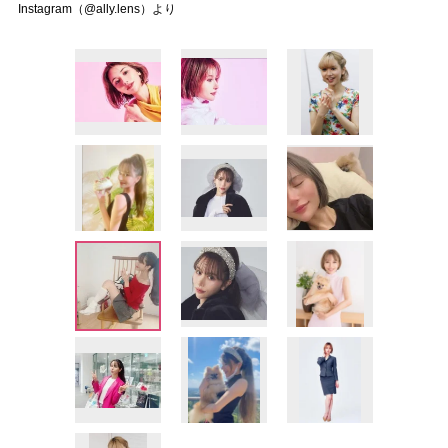
Instagram（@ally.lens）より