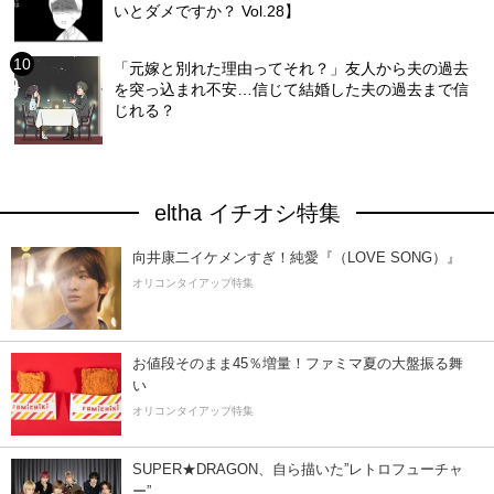
いとダメですか？ Vol.28】
「元嫁と別れた理由ってそれ？」友人から夫の過去
を突っ込まれ不安…信じて結婚した夫の過去まで信
じれる？
eltha イチオシ特集
向井康二イケメンすぎ！純愛『（LOVE SONG）』
オリコンタイアップ特集
お値段そのまま45％増量！ファミマ夏の大盤振る舞
い
オリコンタイアップ特集
SUPER★DRAGON、自ら描いた”レトロフューチャ
ー”