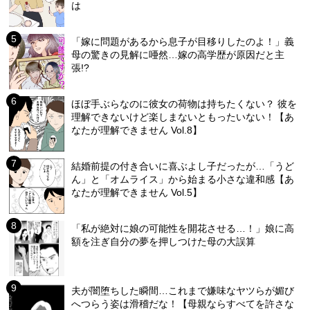
は
「嫁に問題があるから息子が目移りしたのよ！」義
母の驚きの見解に唖然…嫁の高学歴が原因だと主
張!?
ほぼ手ぶらなのに彼女の荷物は持ちたくない？ 彼を
理解できないけど楽しまないともったいない！【あ
なたが理解できません Vol.8】
結婚前提の付き合いに喜ぶよし子だったが…「うど
ん」と「オムライス」から始まる小さな違和感【あ
なたが理解できません Vol.5】
「私が絶対に娘の可能性を開花させる…！」娘に高
額を注ぎ自分の夢を押しつけた母の大誤算
夫が闇堕ちした瞬間…これまで嫌味なヤツらが媚び
へつらう姿は滑稽だな！【母親ならすべてを許さな