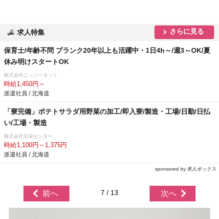
さらに見る
求人特集
保育士/年齢不問 ブランク20年以上も活躍中・1日4h～/週3～OK/夏
休み明けスタートOK
株式会社ニッソーネット
時給1,450円～
派遣社員 / 北海道
「寮完備」ポテトサラダ用野菜の加工/即入寮/製造・工場/日勤/日払
い/工場・製造
株式会社京栄センター
時給1,100円～1,375円
派遣社員 / 北海道
sponsored by 求人ボックス
7 / 13
前へ
次へ