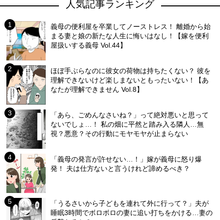
人気記事ランキング
義母の便利屋を卒業してノーストレス！ 離婚から始
まる妻と娘の新たな人生に悔いはなし！【嫁を便利
屋扱いする義母 Vol.44】
ほぼ手ぶらなのに彼女の荷物は持ちたくない？ 彼を
理解できないけど楽しまないともったいない！【あ
なたが理解できません Vol.8】
「あら、ごめんなさいね？」って絶対悪いと思って
ないでしょ…！ 私の畑に平然と踏み入る隣人…無
視？悪意？その行動にモヤモヤが止まらない
「義母の発言が許せない…！」嫁が義母に怒り爆
発！ 夫は仕方ないと言うけれど諦めるべき？
「うるさいから子どもを連れて外に行って？」夫が
睡眠3時間でボロボロの妻に追い打ちをかける…妻の