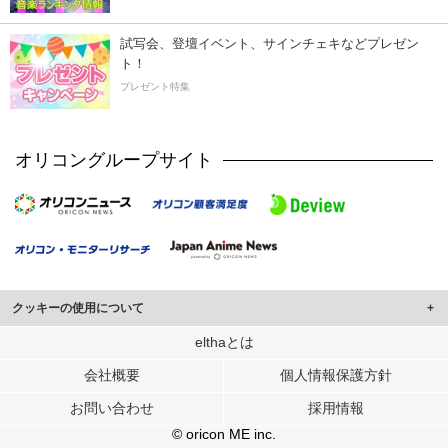
試写会、登壇イベント、サインチェキなどプレゼン
ト！
プレゼント特集
オリコングループサイト
クッキーの使用について
このサイトでは Cookie を使用して、ユーザーに合わせたコンテンツや広告の
elthaとは
表示、ソーシャル メディア機能の提供、広告の表示回数やクリック数の測定を
会社概要
個人情報保護方針
行っています。
また、ユーザーによるサイトの利用状況についても情報を収集し、ソーシャル
お問い合わせ
採用情報
メディアや広告配信、データ解析の各パートナーに提供しています。
各パートナーは、この情報とユーザーが各パートナーに提供した他の情報や、
© oricon ME inc.
ユーザーが各パートナーのサービスを使用したときに収集した他の情報を組み