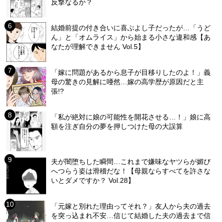
反撃なるか？
結婚前提の付き合いに喜ぶよし子だったが…「うど
ん」と「オムライス」から始まる小さな違和感【あ
なたが理解できません Vol.5】
「嫁に問題があるから息子が目移りしたのよ！」義
母の驚きの見解に唖然…嫁の高学歴が原因だと主
張!?
「私が絶対に娘の可能性を開花させる…！」娘に高
額を注ぎ自分の夢を押しつけた母の大誤算
夫が闇堕ちした瞬間…これまで嫌味なヤツらが媚び
へつらう姿は滑稽だな！【母親ならすべてを許さな
いとダメですか？ Vol.28】
「元嫁と別れた理由ってそれ？」友人から夫の過去
を突っ込まれ不安…信じて結婚した夫の過去まで信