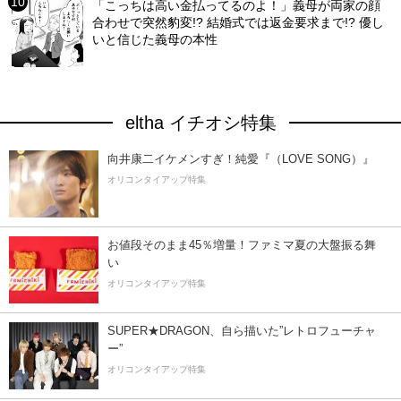
「こっちは高い金払ってるのよ！」義母が両家の顔
合わせで突然豹変!? 結婚式では返金要求まで!? 優し
いと信じた義母の本性
eltha イチオシ特集
向井康二イケメンすぎ！純愛『（LOVE SONG）』
オリコンタイアップ特集
お値段そのまま45％増量！ファミマ夏の大盤振る舞
い
オリコンタイアップ特集
SUPER★DRAGON、自ら描いた”レトロフューチャ
ー”
オリコンタイアップ特集