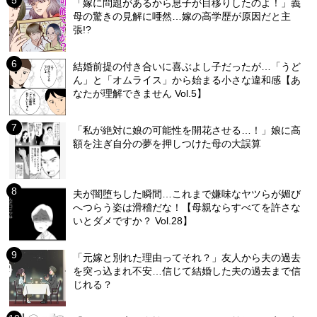
「嫁に問題があるから息子が目移りしたのよ！」義
母の驚きの見解に唖然…嫁の高学歴が原因だと主
張!?
結婚前提の付き合いに喜ぶよし子だったが…「うど
ん」と「オムライス」から始まる小さな違和感【あ
なたが理解できません Vol.5】
「私が絶対に娘の可能性を開花させる…！」娘に高
額を注ぎ自分の夢を押しつけた母の大誤算
夫が闇堕ちした瞬間…これまで嫌味なヤツらが媚び
へつらう姿は滑稽だな！【母親ならすべてを許さな
いとダメですか？ Vol.28】
「元嫁と別れた理由ってそれ？」友人から夫の過去
を突っ込まれ不安…信じて結婚した夫の過去まで信
じれる？