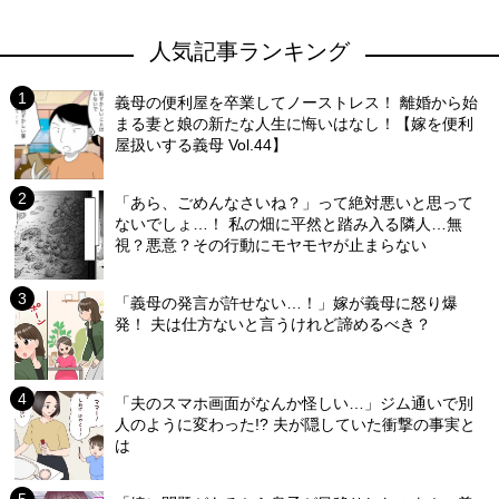
人気記事ランキング
義母の便利屋を卒業してノーストレス！ 離婚から始
まる妻と娘の新たな人生に悔いはなし！【嫁を便利
屋扱いする義母 Vol.44】
「あら、ごめんなさいね？」って絶対悪いと思って
ないでしょ…！ 私の畑に平然と踏み入る隣人…無
視？悪意？その行動にモヤモヤが止まらない
「義母の発言が許せない…！」嫁が義母に怒り爆
発！ 夫は仕方ないと言うけれど諦めるべき？
「夫のスマホ画面がなんか怪しい…」ジム通いで別
人のように変わった!? 夫が隠していた衝撃の事実と
は