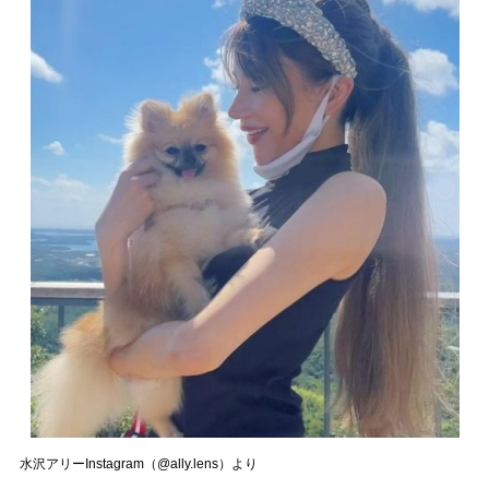
水沢アリーInstagram（@ally.lens）より