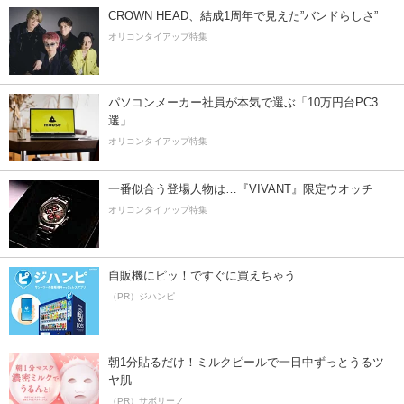
CROWN HEAD、結成1周年で見えた”バンドらしさ”
オリコンタイアップ特集
パソコンメーカー社員が本気で選ぶ「10万円台PC3
選」
オリコンタイアップ特集
一番似合う登場人物は…『VIVANT』限定ウオッチ
オリコンタイアップ特集
自販機にピッ！ですぐに買えちゃう
（PR）ジハンピ
朝1分貼るだけ！ミルクピールで一日中ずっとうるツ
ヤ肌
（PR）サボリーノ