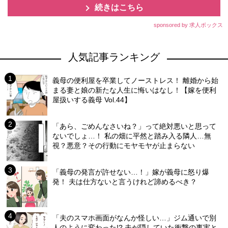
続きはこちら
sponsored by 求人ボックス
人気記事ランキング
義母の便利屋を卒業してノーストレス！ 離婚から始
まる妻と娘の新たな人生に悔いはなし！【嫁を便利
屋扱いする義母 Vol.44】
「あら、ごめんなさいね？」って絶対悪いと思って
ないでしょ…！ 私の畑に平然と踏み入る隣人…無
視？悪意？その行動にモヤモヤが止まらない
「義母の発言が許せない…！」嫁が義母に怒り爆
発！ 夫は仕方ないと言うけれど諦めるべき？
「夫のスマホ画面がなんか怪しい…」ジム通いで別
人のように変わった!? 夫が隠していた衝撃の事実と