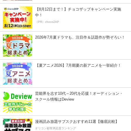
【8月12日まで！】チョコザップキャンペーン実施
中！
（PR）chocoZAP
2026年7月夏ドラマも、注目作＆話題作が勢ぞろい！
【夏アニメ2026】7月期夏の新アニメを一挙紹介！
芸能界を志す10代～20代を応援！オーディション・
スクール情報はDeview
漫画読み放題サブスクおすすめ11選【徹底比較】
オリコン顧客満足度ランキング