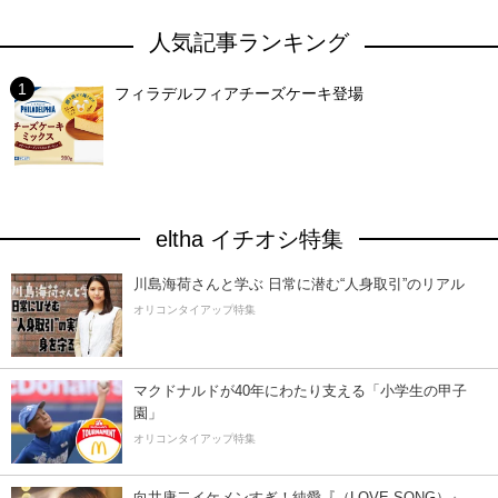
人気記事ランキング
フィラデルフィアチーズケーキ登場
eltha イチオシ特集
川島海荷さんと学ぶ 日常に潜む“人身取引”のリアル
オリコンタイアップ特集
マクドナルドが40年にわたり支える「小学生の甲子
園」
オリコンタイアップ特集
向井康二イケメンすぎ！純愛『（LOVE SONG）』