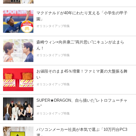
マクドナルドが40年にわたり支える「小学生の甲子
園」
オリコンタイアップ特集
森崎ウィン×向井康二“両片思い”にキュンが止まら
ん！
オリコンタイアップ特集
お値段そのまま45％増量！ファミマ夏の大盤振る舞
い
オリコンタイアップ特集
SUPER★DRAGON、自ら描いた”レトロフューチャ
ー”
オリコンタイアップ特集
パソコンメーカー社員が本気で選ぶ「10万円台PC3
選」