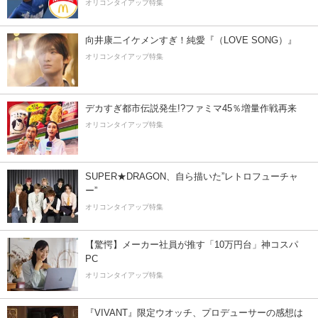
オリコンタイアップ特集
向井康二イケメンすぎ！純愛『（LOVE SONG）』
オリコンタイアップ特集
デカすぎ都市伝説発生!?ファミマ45％増量作戦再来
オリコンタイアップ特集
SUPER★DRAGON、自ら描いた”レトロフューチャ
ー”
オリコンタイアップ特集
【驚愕】メーカー社員が推す「10万円台」神コスパ
PC
オリコンタイアップ特集
『VIVANT』限定ウオッチ、プロデューサーの感想は