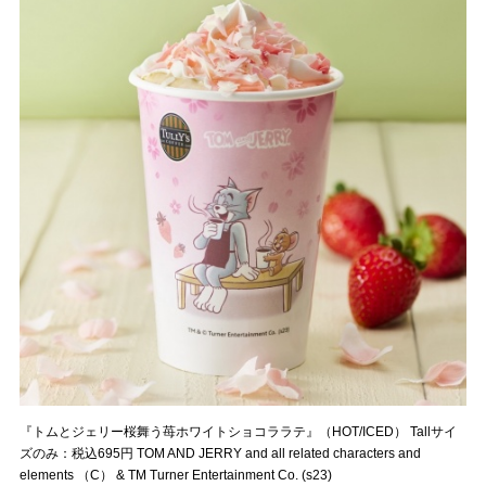
『トムとジェリー桜舞う苺ホワイトショコララテ』（HOT/ICED） Tallサイ
ズのみ：税込695円 TOM AND JERRY and all related characters and
elements （C） & TM Turner Entertainment Co. (s23)