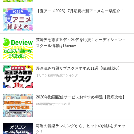
【夏アニメ2026】7月期夏の新アニメを一挙紹介！
芸能界を志す10代～20代を応援！オーディション・
スクール情報はDeview
漫画読み放題サブスクおすすめ11選【徹底比較】
オリコン顧客満足度ランキング
2026年動画配信サービスおすすめ40選【徹底比較】
CS動画配信サービス20選
毎週の音楽ランキングから、ヒットの推移をチェッ
ク！