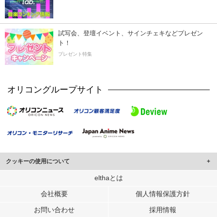
試写会、登壇イベント、サインチェキなどプレゼン
ト！
プレゼント特集
オリコングループサイト
クッキーの使用について
このサイトでは Cookie を使用して、ユーザーに合わせたコンテンツや広告の
elthaとは
表示、ソーシャル メディア機能の提供、広告の表示回数やクリック数の測定を
会社概要
個人情報保護方針
行っています。
また、ユーザーによるサイトの利用状況についても情報を収集し、ソーシャル
お問い合わせ
採用情報
メディアや広告配信、データ解析の各パートナーに提供しています。