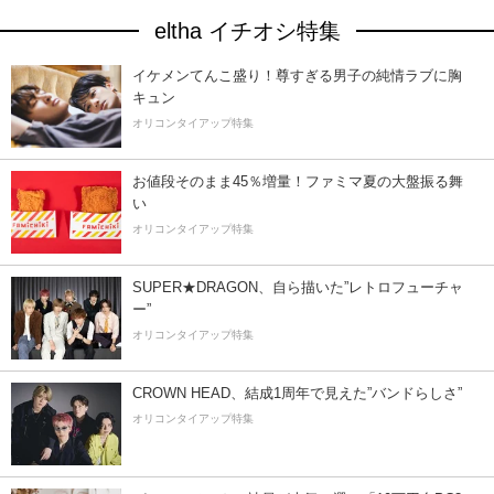
eltha イチオシ特集
イケメンてんこ盛り！尊すぎる男子の純情ラブに胸
キュン
オリコンタイアップ特集
お値段そのまま45％増量！ファミマ夏の大盤振る舞
い
オリコンタイアップ特集
SUPER★DRAGON、自ら描いた”レトロフューチャ
ー”
オリコンタイアップ特集
CROWN HEAD、結成1周年で見えた”バンドらしさ”
オリコンタイアップ特集