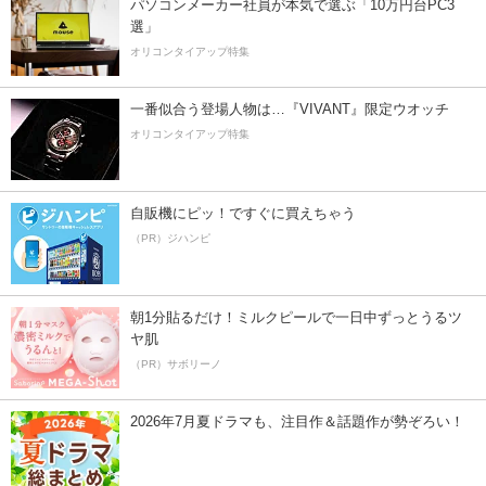
パソコンメーカー社員が本気で選ぶ「10万円台PC3
選」
オリコンタイアップ特集
一番似合う登場人物は…『VIVANT』限定ウオッチ
オリコンタイアップ特集
自販機にピッ！ですぐに買えちゃう
（PR）ジハンピ
朝1分貼るだけ！ミルクピールで一日中ずっとうるツ
ヤ肌
（PR）サボリーノ
2026年7月夏ドラマも、注目作＆話題作が勢ぞろい！