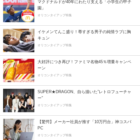
マクドナルドが40年にわたり支える「小学生の甲子
園」
オリコンタイアップ特集
イケメンてんこ盛り！尊すぎる男子の純情ラブに胸
キュン
オリコンタイアップ特集
大好評につき再び！ファミマ名物45％増量キャンペ
ーン
オリコンタイアップ特集
SUPER★DRAGON、自ら描いた”レトロフューチャ
ー”
オリコンタイアップ特集
【驚愕】メーカー社員が推す「10万円台」神コスパ
PC
オリコンタイアップ特集