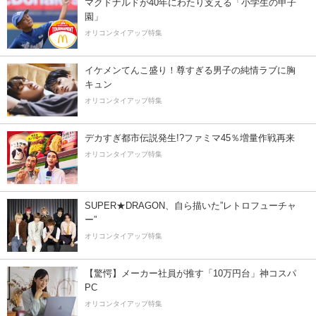
マクドナルドが40年にわたり支える「小学生の甲子
園」
オリコンタイアップ特集
イケメンてんこ盛り！尊すぎる男子の純情ラブに胸
キュン
オリコンタイアップ特集
デカすぎ都市伝説発生!?ファミマ45％増量作戦再来
オリコンタイアップ特集
SUPER★DRAGON、自ら描いた”レトロフューチャ
ー”
オリコンタイアップ特集
【驚愕】メーカー社員が推す「10万円台」神コスパ
PC
オリコンタイアップ特集