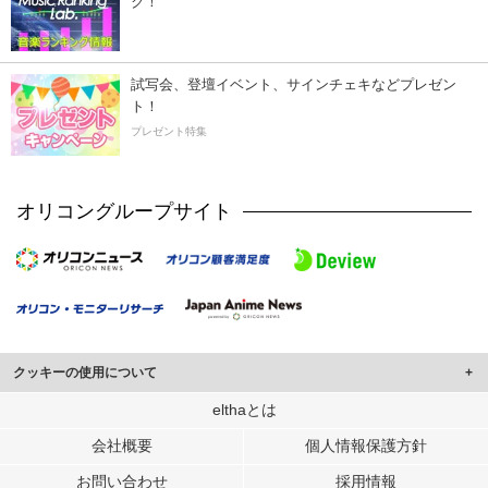
ク！
試写会、登壇イベント、サインチェキなどプレゼン
ト！
プレゼント特集
オリコングループサイト
クッキーの使用について
このサイトでは Cookie を使用して、ユーザーに合わせたコンテンツや広告の
elthaとは
表示、ソーシャル メディア機能の提供、広告の表示回数やクリック数の測定を
会社概要
個人情報保護方針
行っています。
また、ユーザーによるサイトの利用状況についても情報を収集し、ソーシャル
お問い合わせ
採用情報
メディアや広告配信、データ解析の各パートナーに提供しています。