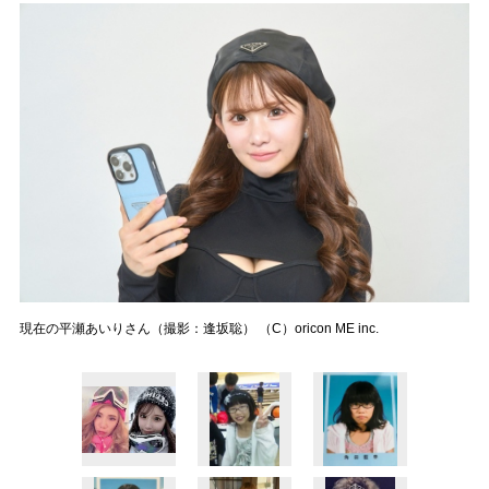
現在の平瀬あいりさん（撮影：逢坂聡） （C）oricon ME inc.