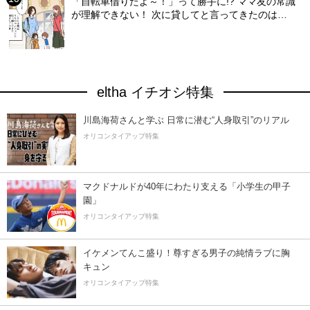
「自転車借りたよ～！」って勝手に!? ママ友の常識
が理解できない！ 次に貸してと言ってきたのは…
eltha イチオシ特集
川島海荷さんと学ぶ 日常に潜む“人身取引”のリアル
オリコンタイアップ特集
マクドナルドが40年にわたり支える「小学生の甲子
園」
オリコンタイアップ特集
イケメンてんこ盛り！尊すぎる男子の純情ラブに胸
キュン
オリコンタイアップ特集