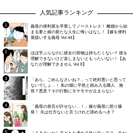
人気記事ランキング
義母の便利屋を卒業してノーストレス！ 離婚から始
まる妻と娘の新たな人生に悔いはなし！【嫁を便利
屋扱いする義母 Vol.44】
ほぼ手ぶらなのに彼女の荷物は持ちたくない？ 彼を
理解できないけど楽しまないともったいない！【あ
なたが理解できません Vol.8】
「あら、ごめんなさいね？」って絶対悪いと思って
ないでしょ…！ 私の畑に平然と踏み入る隣人…無
視？悪意？その行動にモヤモヤが止まらない
「義母の発言が許せない…！」嫁が義母に怒り爆
発！ 夫は仕方ないと言うけれど諦めるべき？