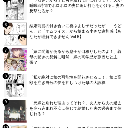
「うるさいから子どもを連れて外に行って？」夫が
睡眠3時間でボロボロの妻に追い打ちをかける…妻の
反撃なるか？
結婚前提の付き合いに喜ぶよし子だったが…「うど
ん」と「オムライス」から始まる小さな違和感【あ
なたが理解できません Vol.5】
「嫁に問題があるから息子が目移りしたのよ！」義
母の驚きの見解に唖然…嫁の高学歴が原因だと主
張!?
「私が絶対に娘の可能性を開花させる…！」娘に高
額を注ぎ自分の夢を押しつけた母の大誤算
「元嫁と別れた理由ってそれ？」友人から夫の過去
を突っ込まれ不安…信じて結婚した夫の過去まで信
じれる？