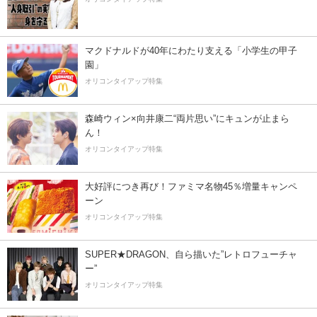
マクドナルドが40年にわたり支える「小学生の甲子
園」
オリコンタイアップ特集
森崎ウィン×向井康二“両片思い”にキュンが止まら
ん！
オリコンタイアップ特集
大好評につき再び！ファミマ名物45％増量キャンペ
ーン
オリコンタイアップ特集
SUPER★DRAGON、自ら描いた”レトロフューチャ
ー”
オリコンタイアップ特集