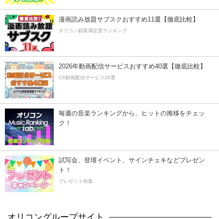
漫画読み放題サブスクおすすめ11選【徹底比較】
オリコン顧客満足度ランキング
2026年動画配信サービスおすすめ40選【徹底比較】
CS動画配信サービス20選
毎週の音楽ランキングから、ヒットの推移をチェッ
ク！
試写会、登壇イベント、サインチェキなどプレゼン
ト！
プレゼント特集
オリコングループサイト