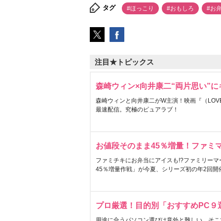
タグ
#ほっこり
#おもしろ
#お
注目★トピックス
森崎ウィン×向井康二“両片思い”
森崎ウィンと向井康二がW主演！映画『（LOVE S
最速配信。究極のピュアラブ！
お値段そのまま45％増量！ファミ
ファミチキにお弁当にアイスも!?ファミリーマ
45％増量作戦」が今夏、シリーズ初の年2回開
プロ厳選！目的別「おすすめPC９
用途に合うパソコン選びは意外と難しい。そこ