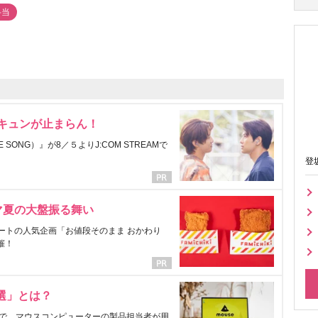
弁当
にキュンが止まらん！
ONG）』が8／５よりJ:COM STREAMで
登
マ夏の大盤振る舞い
ートの人気企画「お値段そのまま おかわり
催！
選」とは？
で、マウスコンピューターの製品担当者が用