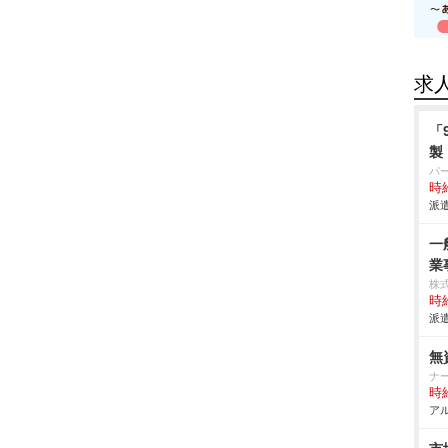
求
「
製
パ
時給
派遣
一
業
株
時給
派遣
無
ナ
時給
アル