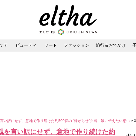
ケア
ビューティ
フード
ファッション
旅行＆おでかけ
ンケア
ダイエット・ボディケア
ヘアスタイル・ヘアアレンジ
言い訳にせず、意地で作り続けた約500個の “嫌がらせ”弁当 娘に伝えたい想い
>
親を言い訳にせず、意地で作り続けた約