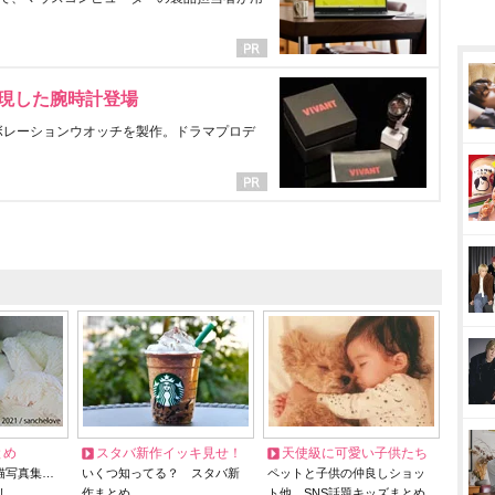
表現した腕時計登場
ラボレーションウオッチを製作。ドラマプロデ
とめ
スタバ新作イッキ見せ！
天使級に可愛い子供たち
猫写真集…
いくつ知ってる？ スタバ新
ペットと子供の仲良しショッ
リ
作まとめ
ト他、SNS話題キッズまとめ