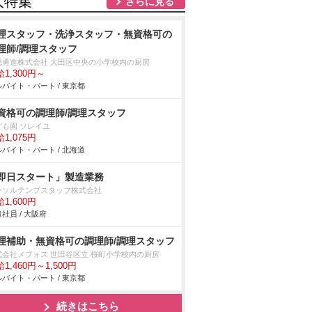
人特集
さらに見る
理スタッフ・洗浄スタッフ・無資格可の
理師/調理スタッフ
隠勇進株式会社 大田区中央の小学校内の厨房
1,300円～
バイト・パート / 東京都
資格可の調理師/調理スタッフ
ども園 ソレイユ
1,075円
バイト・パート / 北海道
即日スタート」製造業務
ーソルテンプスタッフ株式会社
1,600円
社員 / 大阪府
理補助・無資格可の調理師/調理スタッフ
式会社メフォス 世田谷区立 桜町小学校内の厨房
1,460円～1,500円
バイト・パート / 東京都
続きはこちら