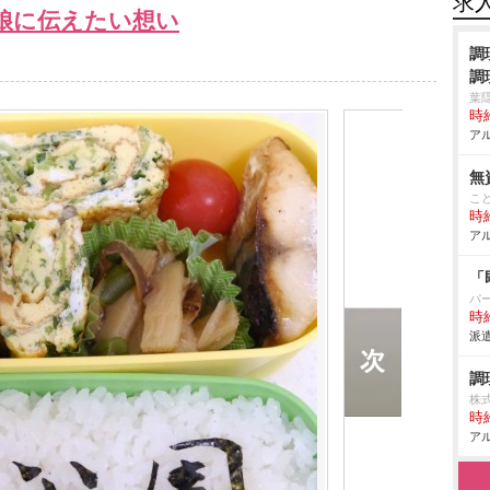
求
 娘に伝えたい想い
調
調
葉
時給
アル
無
こ
時給
アル
「
パ
時給
派遣
調
株
時給
アル