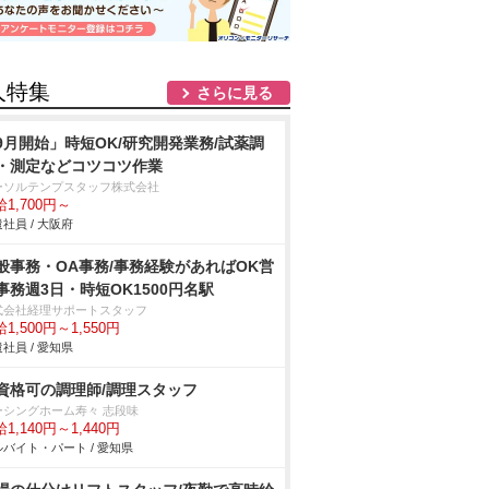
人特集
さらに見る
9月開始」時短OK/研究開発業務/試薬調
・測定などコツコツ作業
ーソルテンプスタッフ株式会社
1,700円～
社員 / 大阪府
般事務・OA事務/事務経験があればOK営
事務週3日・時短OK1500円名駅
式会社経理サポートスタッフ
1,500円～1,550円
社員 / 愛知県
資格可の調理師/調理スタッフ
ーシングホーム寿々 志段味
1,140円～1,440円
バイト・パート / 愛知県