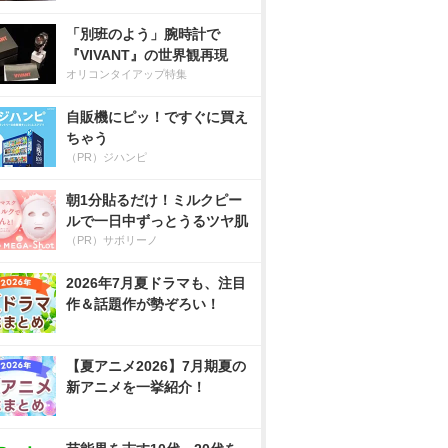
「別班のよう」腕時計で
『VIVANT』の世界観再現
オリコンタイアップ特集
自販機にピッ！ですぐに買え
ちゃう
（PR）ジハンピ
朝1分貼るだけ！ミルクピー
ルで一日中ずっとうるツヤ肌
（PR）サボリーノ
2026年7月夏ドラマも、注目
作＆話題作が勢ぞろい！
【夏アニメ2026】7月期夏の
新アニメを一挙紹介！