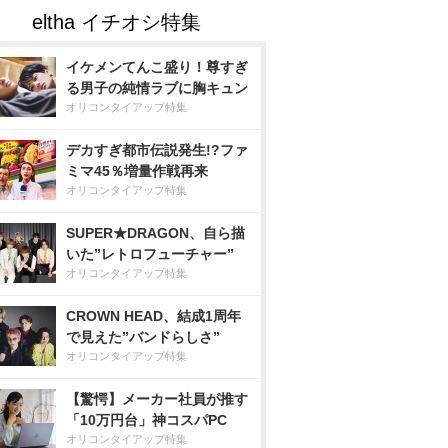
イケメンてんこ盛り！尊すぎ
る男子の純情ラブに胸キュン
オリコンタイアップ特集
デカすぎ都市伝説発生!?ファ
ミマ45％増量作戦再来
オリコンタイアップ特集
SUPER★DRAGON、自ら描
いた”レトロフューチャー”
オリコンタイアップ特集
CROWN HEAD、結成1周年
で見えた”バンドらしさ”
オリコンタイアップ特集
【驚愕】メーカー社員が推す
「10万円台」神コスパPC
オリコンタイアップ特集