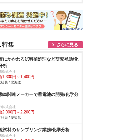
人特集
さらに見る
置にかかわる試料前処理など研究補助/化
分析
DB株式会社
1,300円～1,400円
社員 / 北海道
動車関連メーカーで蓄電池の開発/化学分
DB株式会社
2,000円～2,200円
社員 / 愛知県
境試料のサンプリング業務/化学分析
DB株式会社