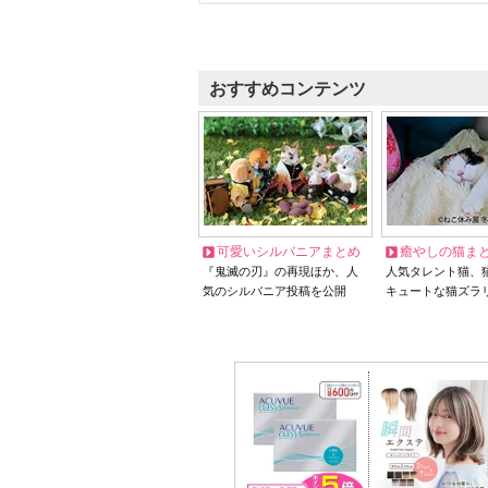
おすすめコンテンツ
可愛いシルバニアまとめ
癒やしの猫ま
『鬼滅の刃』の再現ほか、人
人気タレント猫、
気のシルバニア投稿を公開
キュートな猫ズラ