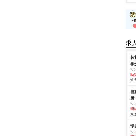
求
装
学
W
時給
派遣
自
析
W
時給
派遣
環
W