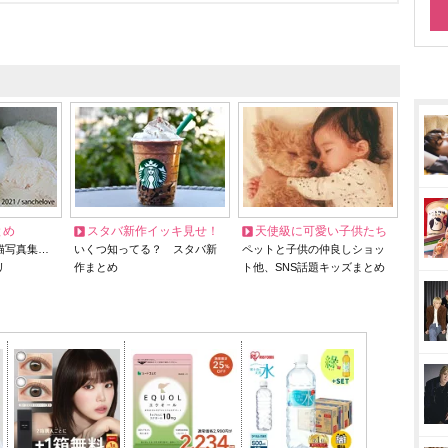
とめ
スタバ新作イッキ見せ！
天使級に可愛い子供たち
猫写真集…
いくつ知ってる？ スタバ新
ペットと子供の仲良しショッ
リ
作まとめ
ト他、SNS話題キッズまとめ