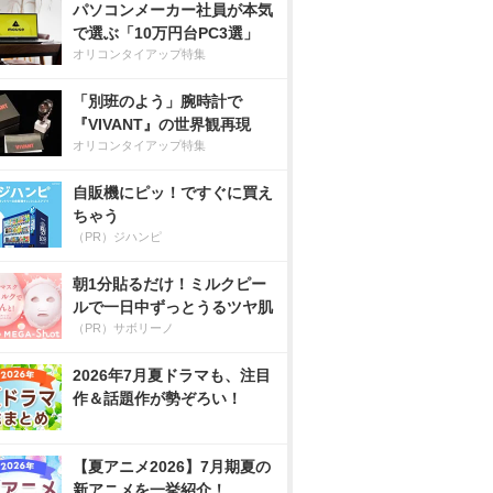
パソコンメーカー社員が本気
で選ぶ「10万円台PC3選」
オリコンタイアップ特集
「別班のよう」腕時計で
『VIVANT』の世界観再現
オリコンタイアップ特集
自販機にピッ！ですぐに買え
ちゃう
（PR）ジハンピ
朝1分貼るだけ！ミルクピー
ルで一日中ずっとうるツヤ肌
（PR）サボリーノ
2026年7月夏ドラマも、注目
作＆話題作が勢ぞろい！
【夏アニメ2026】7月期夏の
新アニメを一挙紹介！