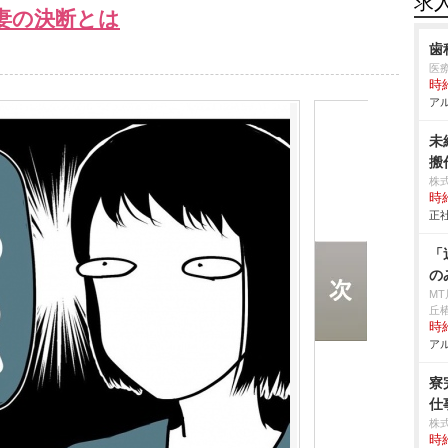
求
妻の決断とは
歯
医
時給
アル
未
搬作
株
時給
正社
「
の
M
丘
時給
アル
寮
仕事
株
時給