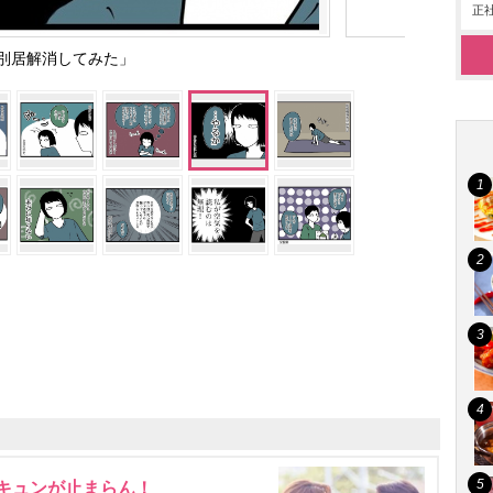
正社
別居解消してみた」
にキュンが止まらん！