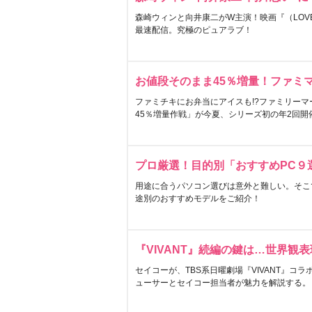
森崎ウィンと向井康二がW主演！映画『（LOVE S
最速配信。究極のピュアラブ！
お値段そのまま45％増量！ファミ
ファミチキにお弁当にアイスも!?ファミリーマ
45％増量作戦」が今夏、シリーズ初の年2回開
プロ厳選！目的別「おすすめPC９
用途に合うパソコン選びは意外と難しい。そこ
途別のおすすめモデルをご紹介！
『VIVANT』続編の鍵は…世界観
セイコーが、TBS系日曜劇場『VIVANT』コ
ューサーとセイコー担当者が魅力を解説する。