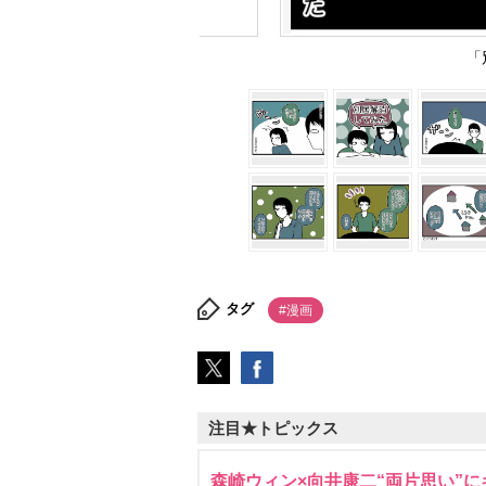
「
タグ
#漫画
注目★トピックス
森崎ウィン×向井康二“両片思い”