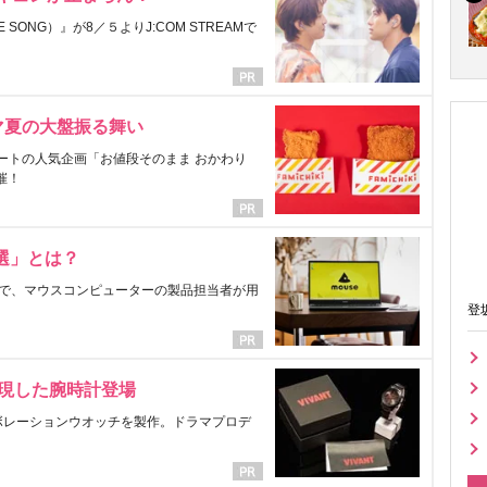
ONG）』が8／５よりJ:COM STREAMで
マ夏の大盤振る舞い
ートの人気企画「お値段そのまま おかわり
催！
選」とは？
で、マウスコンピューターの製品担当者が用
登
表現した腕時計登場
ラボレーションウオッチを製作。ドラマプロデ