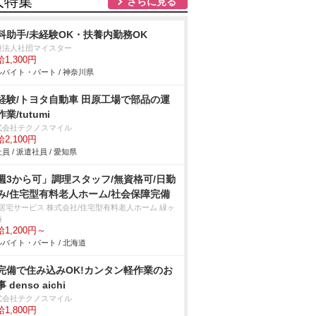
人特集
さらに見る
科助手/未経験OK・扶養内勤務OK
療法人社団マイスター
1,300円
バイト・パート / 神奈川県
経験/トヨタ自動車 田原工場で部品の運
業/tutumi
式会社テクノスマイル
2,100円
員 / 派遣社員 / 愛知県
週3から可」調理スタッフ/無資格可/日勤
み/住宅型有料老人ホーム/社会保障完備
T居宅サービス 株式会社/住宅型有料老人ホーム 緑ヶ
椿
1,200円～
バイト・パート / 北海道
完備で住み込みOK!カンタン軽作業のお
 denso aichi
式会社テクノスマイル
1,800円