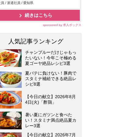
員 / 派遣社員 / 愛知県
続きはこちら
sponsored by 求人ボックス
人気記事ランキング
チャンプルーだけじゃもっ
たいない！今年こそ極める
夏ゴーヤ絶品レシピ3選
夏バテに負けない！豚肉で
スタミナ補給できる絶品レ
シピ8選
【今日の献立】2026年8月
4日(火)「酢鶏」
暑い夏にガツンと食べた
い！スタミナ満点絶品夏カ
レー3選
【今日の献立】2026年7月