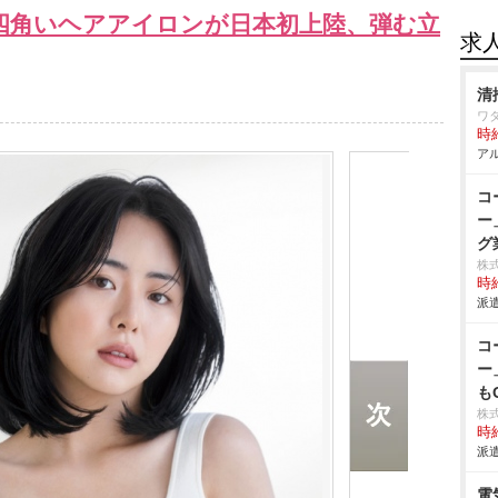
四角いヘアアイロンが日本初上陸、弾む立
求
清
ワ
時給
アル
コ
ー
グ
株
時給
派遣
コ
ー
も
株
時給
派遣
電