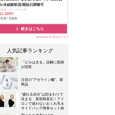
み/未経験歓迎/開始日調整可
式会社ベルシステム24
1,300円
社員 / 北海道
続きはこちら
sponsored by 求人ボックス
人気記事ランキング
「ピルは太る」誤解に医師
が回答
注目の“アゼライン酸”、新
商品
“盛れる自分”は顔まわりで
決まる 美容師直伝！アイ
ロンで迷わないおくれ毛＆
サイドバング簡単セット術