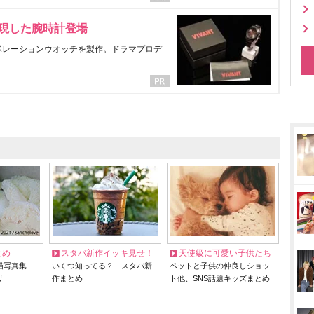
表現した腕時計登場
ラボレーションウオッチを製作。ドラマプロデ
とめ
スタバ新作イッキ見せ！
天使級に可愛い子供たち
猫写真集…
いくつ知ってる？ スタバ新
ペットと子供の仲良しショッ
リ
作まとめ
ト他、SNS話題キッズまとめ