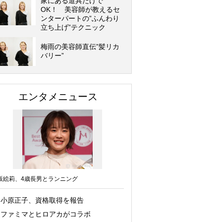
家にある道具だけで
OK！ 美容師が教えるセ
ンターパートの”ふんわり
立ち上げ”テクニック
梅雨の美容師直伝”髪リカ
バリー”
エンタメニュース
坂絵莉、4歳長男とランニング
小原正子、資格取得を報告
ファミマとヒロアカがコラボ