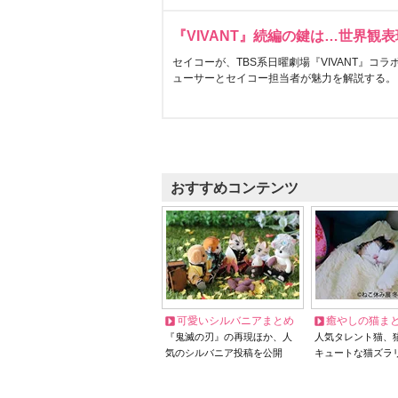
『VIVANT』続編の鍵は…世界観
セイコーが、TBS系日曜劇場『VIVANT』コ
ューサーとセイコー担当者が魅力を解説する。
おすすめコンテンツ
可愛いシルバニアまとめ
癒やしの猫ま
『鬼滅の刃』の再現ほか、人
人気タレント猫、
気のシルバニア投稿を公開
キュートな猫ズラ