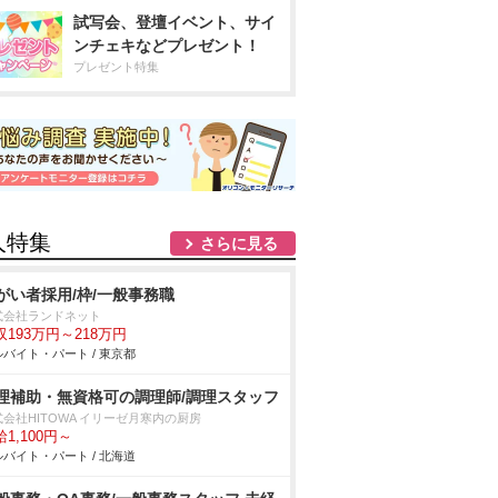
試写会、登壇イベント、サイ
ンチェキなどプレゼント！
プレゼント特集
人特集
さらに見る
がい者採用/枠/一般事務職
式会社ランドネット
収193万円～218万円
バイト・パート / 東京都
理補助・無資格可の調理師/調理スタッフ
式会社HITOWA イリーゼ月寒内の厨房
1,100円～
バイト・パート / 北海道