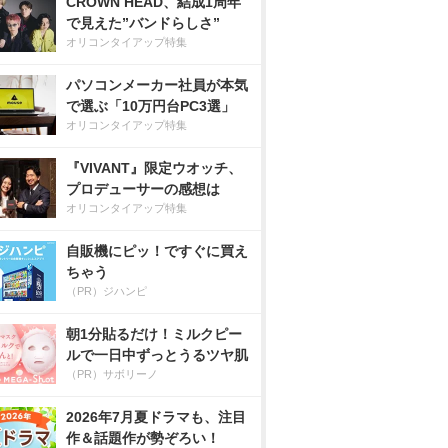
CROWN HEAD、結成1周年
で見えた”バンドらしさ”
オリコンタイアップ特集
パソコンメーカー社員が本気
で選ぶ「10万円台PC3選」
オリコンタイアップ特集
『VIVANT』限定ウオッチ、
プロデューサーの感想は
オリコンタイアップ特集
自販機にピッ！ですぐに買え
ちゃう
（PR）ジハンピ
朝1分貼るだけ！ミルクピー
ルで一日中ずっとうるツヤ肌
（PR）サボリーノ
2026年7月夏ドラマも、注目
作＆話題作が勢ぞろい！