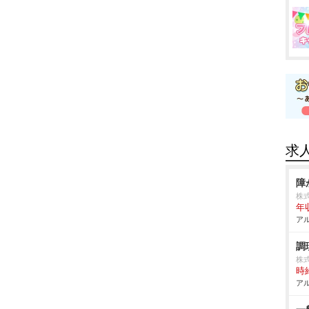
求
障
株
年
アル
調
株
時給
アル