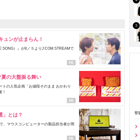
にキュンが止まらん！
ONG）』が8／５よりJ:COM STREAMで
マ夏の大盤振る舞い
ートの人気企画「お値段そのまま おかわり
催！
登
選」とは？
で、マウスコンピューターの製品担当者が用