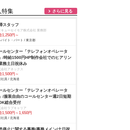
人特集
さらに見る
掃スタッフ
タキューセイモア株式会社 業務部
1,250円～
バイト・パート / 東京都
ールセンター「テレフォンオペレータ
」/時給1500円HP制作会社でのヒアリン
業務土日祝休み
式会社アネックス
1,500円～
社員 / 北海道
ールセンター「テレフォンオペレータ
」/服装自由のコールセンター週2日短期
OK総合受付
式会社ラブキャリア
1,500円～1,650円
社員 / 北海道
気停止に関する事務/事務メイン/土日祝