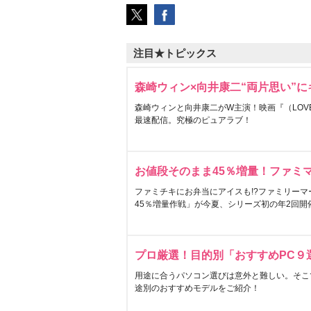
注目★トピックス
森崎ウィン×向井康二“両片思い”
森崎ウィンと向井康二がW主演！映画『（LOVE S
最速配信。究極のピュアラブ！
お値段そのまま45％増量！ファミ
ファミチキにお弁当にアイスも!?ファミリーマ
45％増量作戦」が今夏、シリーズ初の年2回開
プロ厳選！目的別「おすすめPC９
用途に合うパソコン選びは意外と難しい。そこ
途別のおすすめモデルをご紹介！