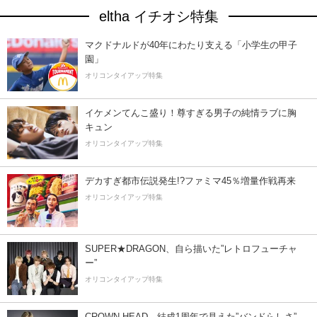
eltha イチオシ特集
マクドナルドが40年にわたり支える「小学生の甲子
園」
オリコンタイアップ特集
イケメンてんこ盛り！尊すぎる男子の純情ラブに胸
キュン
オリコンタイアップ特集
デカすぎ都市伝説発生!?ファミマ45％増量作戦再来
オリコンタイアップ特集
SUPER★DRAGON、自ら描いた”レトロフューチャ
ー”
オリコンタイアップ特集
CROWN HEAD、結成1周年で見えた”バンドらしさ”