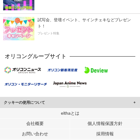
試写会、登壇イベント、サインチェキなどプレゼン
ト！
プレゼント特集
オリコングループサイト
クッキーの使用について
このサイトでは Cookie を使用して、ユーザーに合わせたコンテンツや広告の
elthaとは
表示、ソーシャル メディア機能の提供、広告の表示回数やクリック数の測定を
会社概要
個人情報保護方針
行っています。
また、ユーザーによるサイトの利用状況についても情報を収集し、ソーシャル
お問い合わせ
採用情報
メディアや広告配信、データ解析の各パートナーに提供しています。
各パートナーは、この情報とユーザーが各パートナーに提供した他の情報や、