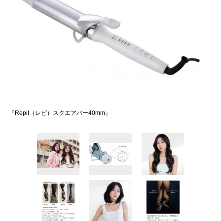
『Repit（レピ）スクエアバー40mm』