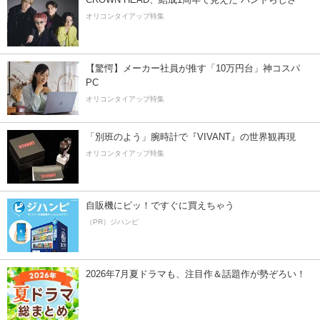
オリコンタイアップ特集
【驚愕】メーカー社員が推す「10万円台」神コスパ
PC
オリコンタイアップ特集
「別班のよう」腕時計で『VIVANT』の世界観再現
オリコンタイアップ特集
自販機にピッ！ですぐに買えちゃう
（PR）ジハンピ
2026年7月夏ドラマも、注目作＆話題作が勢ぞろい！