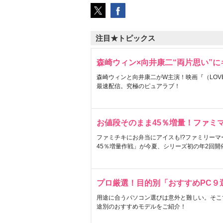
注目★トピックス
森崎ウィン×向井康二“両片思い”
森崎ウィンと向井康二がW主演！映画『（LOVE S
最速配信。究極のピュアラブ！
お値段そのまま45％増量！ファミ
ファミチキにお弁当にアイスも!?ファミリーマ
45％増量作戦」が今夏、シリーズ初の年2回開
プロ厳選！目的別「おすすめPC９
用途に合うパソコン選びは意外と難しい。そこ
途別のおすすめモデルをご紹介！