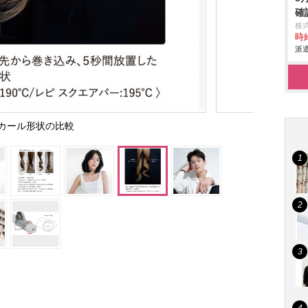
確
株
時給
派遣
カール形状の比較