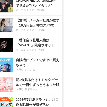
CROWN HEAD、結成1周年
で見えた”バンドらしさ”
オリコンタイアップ特集
【驚愕】メーカー社員が推す
「10万円台」神コスパPC
オリコンタイアップ特集
一番似合う登場人物は…
『VIVANT』限定ウオッチ
オリコンタイアップ特集
自販機にピッ！ですぐに買え
ちゃう
（PR）ジハンピ
朝1分貼るだけ！ミルクピー
ルで一日中ずっとうるツヤ肌
（PR）サボリーノ
2026年7月夏ドラマも、注目
作＆話題作が勢ぞろい！