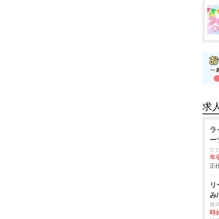
求
ラ
ー
ヒ
年
正社
リ
み
株
時給