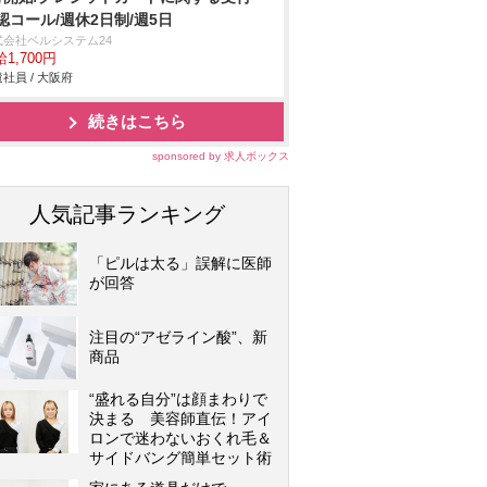
認コール/週休2日制/週5日
式会社ベルシステム24
1,700円
社員 / 大阪府
続きはこちら
sponsored by 求人ボックス
人気記事ランキング
「ピルは太る」誤解に医師
が回答
注目の“アゼライン酸”、新
商品
“盛れる自分”は顔まわりで
決まる 美容師直伝！アイ
ロンで迷わないおくれ毛＆
サイドバング簡単セット術