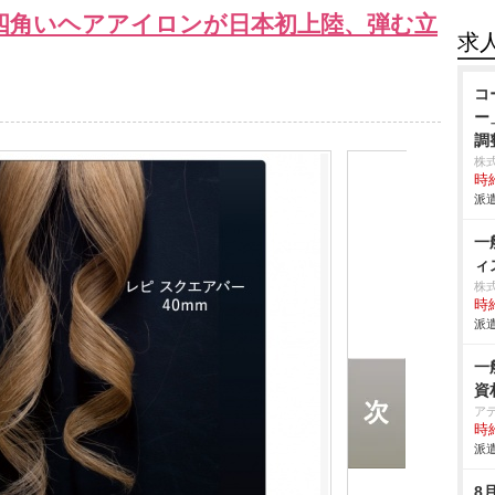
四角いヘアアイロンが日本初上陸、弾む立
求
コ
ー
調
株
時給
派遣
一
ィ
株
時給
派遣
一
資
ア
時給
派遣
8