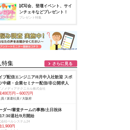
試写会、登壇イベント、サイ
ンチェキなどプレゼント！
プレゼント特集
人特集
さらに見る
イブ配信エンジニア/8月中入社歓迎 スポ
ツ中継・企業セミナー配信/非公開求人
ビノメディアテクニカル株式会社
収400万円～600万円
員 / 派遣社員 / 大阪府
ーダー/審査チームの事務/土日祝休
/17:30退社/9月開始
式会社ベルシステム24
1,900円