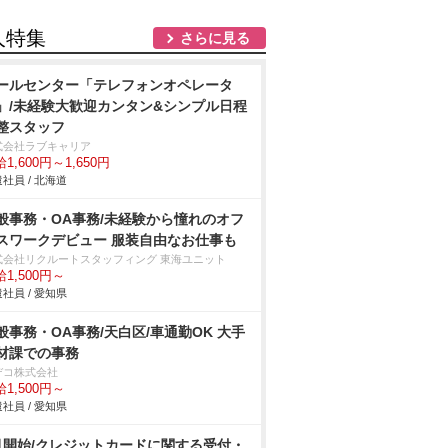
人特集
さらに見る
ールセンター「テレフォンオペレータ
」/未経験大歓迎カンタン&シンプル日程
整スタッフ
式会社ラブキャリア
1,600円～1,650円
社員 / 北海道
般事務・OA事務/未経験から憧れのオフ
スワークデビュー 服装自由なお仕事も
式会社リクルートスタッフィング 東海ユニット
1,500円～
社員 / 愛知県
般事務・OA事務/天白区/車通勤OK 大手
材課での事務
デコ株式会社
1,500円～
社員 / 愛知県
月開始/クレジットカードに関する受付・