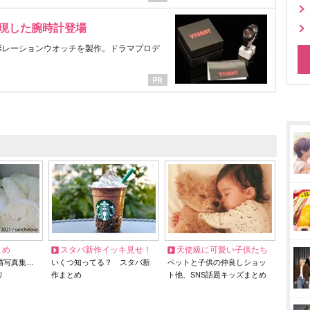
表現した腕時計登場
ラボレーションウオッチを製作。ドラマプロデ
とめ
スタバ新作イッキ見せ！
天使級に可愛い子供たち
猫写真集…
いくつ知ってる？ スタバ新
ペットと子供の仲良しショッ
リ
作まとめ
ト他、SNS話題キッズまとめ