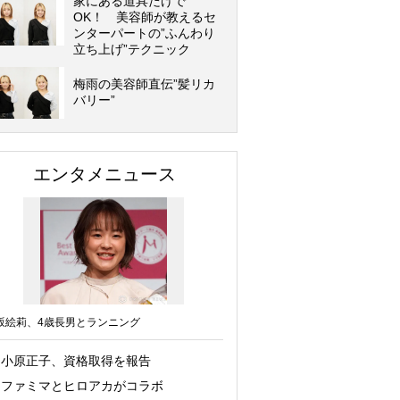
家にある道具だけで
OK！ 美容師が教えるセ
ンターパートの”ふんわり
立ち上げ”テクニック
梅雨の美容師直伝”髪リカ
バリー”
エンタメニュース
坂絵莉、4歳長男とランニング
小原正子、資格取得を報告
ファミマとヒロアカがコラボ