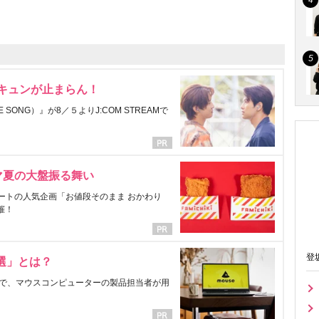
にキュンが止まらん！
ONG）』が8／５よりJ:COM STREAMで
マ夏の大盤振る舞い
ートの人気企画「お値段そのまま おかわり
催！
登
選」とは？
で、マウスコンピューターの製品担当者が用