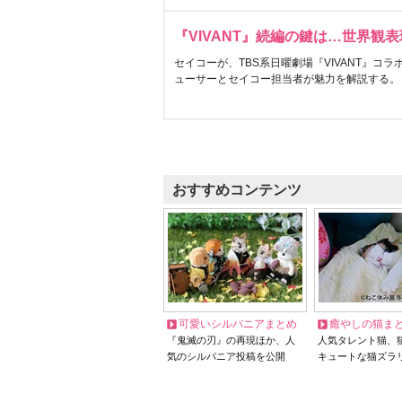
『VIVANT』続編の鍵は…世界観
セイコーが、TBS系日曜劇場『VIVANT』コ
ューサーとセイコー担当者が魅力を解説する。
おすすめコンテンツ
可愛いシルバニアまとめ
癒やしの猫ま
『鬼滅の刃』の再現ほか、人
人気タレント猫、
気のシルバニア投稿を公開
キュートな猫ズラ