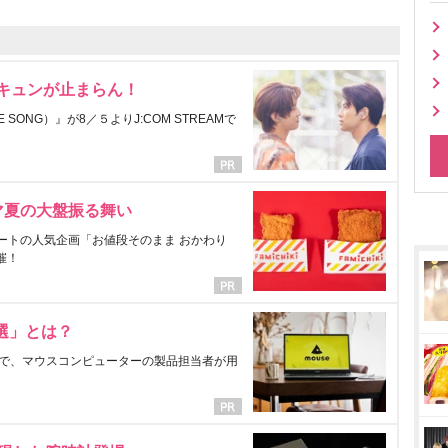
にキュンが止まらん！
ONG）』が8／５よりJ:COM STREAMで
マ夏の大盤振る舞い
ートの人気企画「お値段そのまま おかわり
催！
選」とは？
で、マウスコンピューターの製品担当者が用