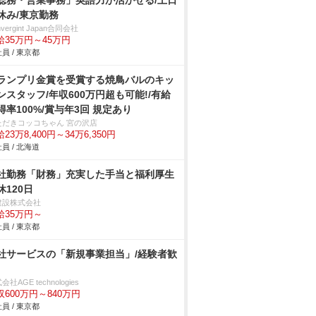
総務・営業事務」英語力が活かせる/土日
休み/東京勤務
nvergint Japan合同会社
給35万円～45万円
員 / 東京都
ランプリ金賞を受賞する焼鳥バルのキッ
ンスタッフ/年収600万円超も可能!/有給
得率100%/賞与年3回 規定あり
ただきコッコちゃん 宮の沢店
23万8,400円～34万6,350円
員 / 北海道
社勤務「財務」充実した手当と福利厚生
休120日
建設株式会社
給35万円～
員 / 東京都
社サービスの「新規事業担当」/経験者歓
会社AGE technologies
収600万円～840万円
員 / 東京都