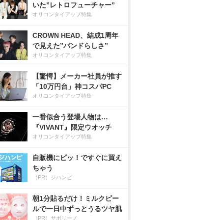
いた”レトロフューチャー”
オリコンタイアップ特集
CROWN HEAD、結成1周年
で見えた”バンドらしさ”
オリコンタイアップ特集
【驚愕】メーカー社員が推す
「10万円台」神コスパPC
オリコンタイアップ特集
一番似合う登場人物は…
『VIVANT』限定ウオッチ
オリコンタイアップ特集
自販機にピッ！ですぐに買え
ちゃう
（PR）ジハンピ
朝1分貼るだけ！ミルクピー
ルで一日中ずっとうるツヤ肌
（PR）サボリーノ