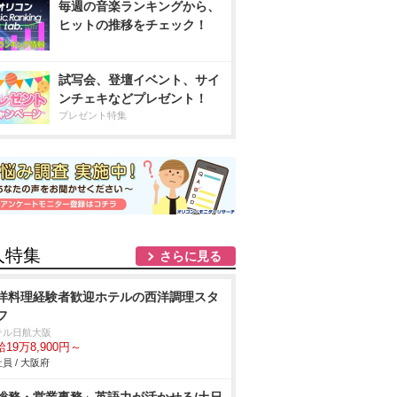
毎週の音楽ランキングから、
ヒットの推移をチェック！
試写会、登壇イベント、サイ
ンチェキなどプレゼント！
プレゼント特集
人特集
さらに見る
洋料理経験者歓迎ホテルの西洋調理スタ
フ
テル日航大阪
19万8,900円～
員 / 大阪府