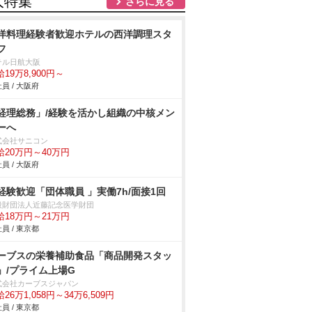
人特集
さらに見る
洋料理経験者歓迎ホテルの西洋調理スタ
フ
テル日航大阪
19万8,900円～
員 / 大阪府
経理総務」/経験を活かし組織の中核メン
ーへ
式会社サニコン
給20万円～40万円
員 / 大阪府
経験歓迎「団体職員 」実働7h/面接1回
般財団法人近藤記念医学財団
給18万円～21万円
員 / 東京都
ーブスの栄養補助食品「商品開発スタッ
」/プライム上場G
式会社カーブスジャパン
26万1,058円～34万6,509円
員 / 東京都