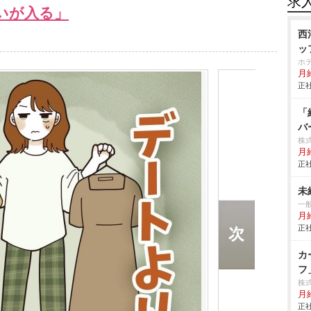
求
いが入る」
西
ッ
ホ
月給
正社
「
バ
株
月
正社
未
一
月
正社
カ
フ
株
月給
正社