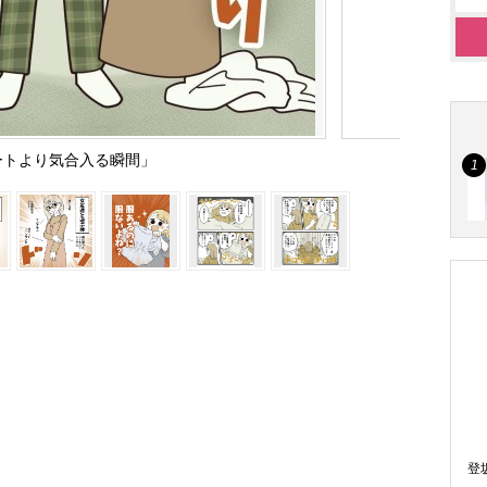
ートより気合入る瞬間」
登