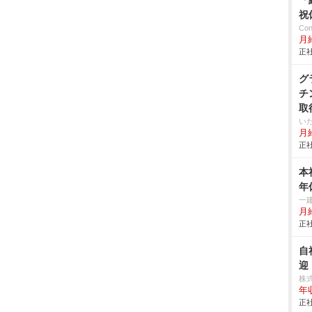
「
祝
Co
月
正社
グ
チ
取
い
月給
正社
本
年
一
月
正社
自
迎
株式
年
正社