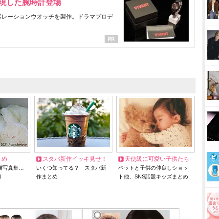
表現した腕時計登場
ラボレーションウオッチを製作。ドラマプロデ
とめ
スタバ新作イッキ見せ！
天使級に可愛い子供たち
猫写真集…
いくつ知ってる？ スタバ新
ペットと子供の仲良しショッ
リ
作まとめ
ト他、SNS話題キッズまとめ