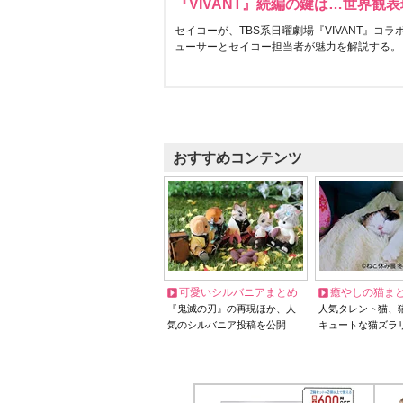
『VIVANT』続編の鍵は…世界観
セイコーが、TBS系日曜劇場『VIVANT』コ
ューサーとセイコー担当者が魅力を解説する。
おすすめコンテンツ
可愛いシルバニアまとめ
癒やしの猫ま
『鬼滅の刃』の再現ほか、人
人気タレント猫、
気のシルバニア投稿を公開
キュートな猫ズラ