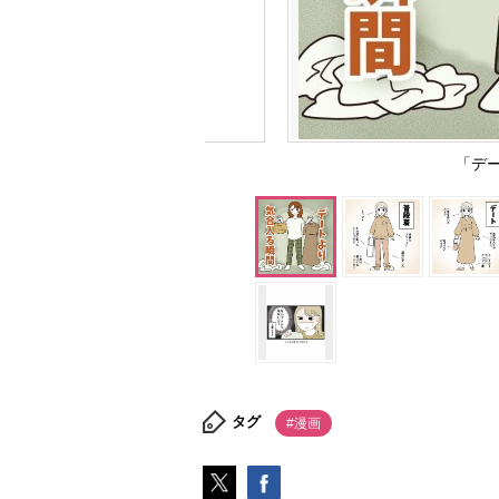
「デ
タグ
#漫画