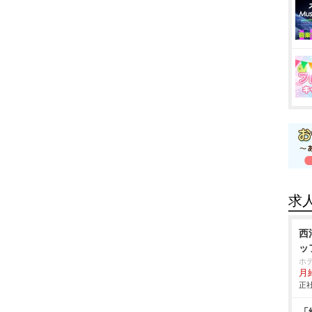
求
西
ッ
ホ
月給
正社