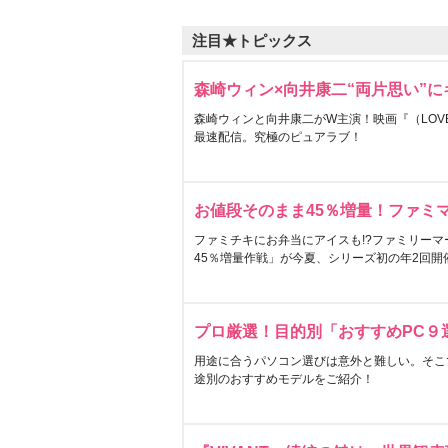
注目★トピックス
森崎ウィン×向井康二“両片思い”
森崎ウィンと向井康二がW主演！映画『（LOVE S
最速配信。究極のピュアラブ！
お値段そのまま45％増量！ファミ
ファミチキにお弁当にアイスも!?ファミリーマ
45％増量作戦」が今夏、シリーズ初の年2回開
プロ厳選！目的別「おすすめPC９
用途に合うパソコン選びは意外と難しい。そこ
途別のおすすめモデルをご紹介！