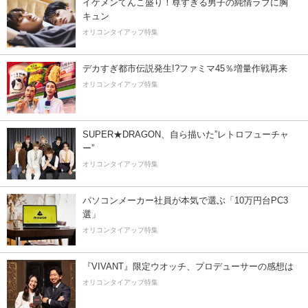
イケメンてんこ盛り！尊すぎる男子の純情ラブに胸
キュン
オリコンタイアップ特集
デカすぎ都市伝説発生!?ファミマ45％増量作戦再来
オリコンタイアップ特集
SUPER★DRAGON、自ら描いた”レトロフューチャ
ー”
オリコンタイアップ特集
パソコンメーカー社員が本気で選ぶ「10万円台PC3
選」
オリコンタイアップ特集
『VIVANT』限定ウオッチ、プロデューサーの感想は
オリコンタイアップ特集