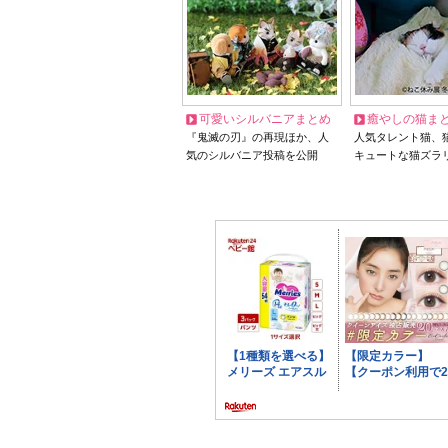
可愛いシルバニアまとめ
癒やしの猫ま
『鬼滅の刃』の再現ほか、人
人気タレント猫、
気のシルバニア投稿を公開
キュートな猫ズラ