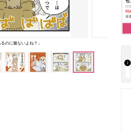
包
関
時給
派遣
あるのに服ないよね？」