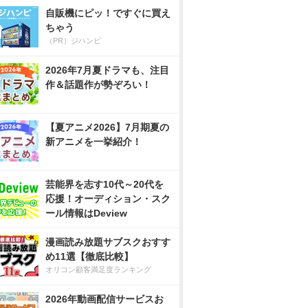
自販機にピッ！ですぐに買え
ちゃう
（PR）ジハンピ
2026年7月夏ドラマも、注目
作＆話題作が勢ぞろい！
【夏アニメ2026】7月期夏の
新アニメを一挙紹介！
芸能界を志す10代～20代を
応援！オーディション・スク
ール情報はDeview
漫画読み放題サブスクおすす
め11選【徹底比較】
オリコン顧客満足度ランキング
2026年動画配信サービスお