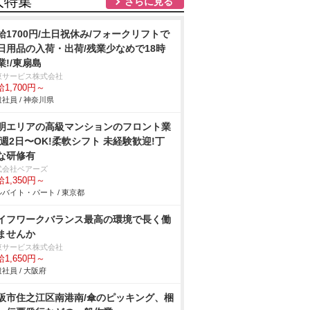
人特集
さらに見る
給1700円/土日祝休み/フォークリフトで
日用品の入荷・出荷/残業少なめで18時
業!/東扇島
東サービス株式会社
1,700円～
社員 / 神奈川県
明エリアの⾼級マンションのフロント業
/週2⽇〜OK!柔軟シフト 未経験歓迎!丁
な研修有
式会社ベアーズ
1,350円～
バイト・パート / 東京都
イフワークバランス最高の環境で長く働
ませんか
東サービス株式会社
1,650円～
社員 / 大阪府
阪市住之江区南港南/傘のピッキング、梱