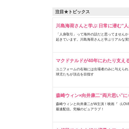
注目★トピックス
川島海荷さんと学ぶ 日常に潜む“人
「人身取引」って海外の話だと思ってませんか
起きています。川島海荷さんと学ぶリアルな実
マクドナルドが40年にわたり支え
ユニフォームの右袖には出場者のみに与えられ
球児たちが頂点を目指す
森崎ウィン×向井康二“両片思い”
森崎ウィンと向井康二がW主演！映画『（LOVE S
最速配信。究極のピュアラブ！