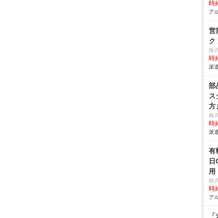
時給
アル
営
ク
株
時給
派遣
部
ス
方
株
時給
派遣
有
日
用
株
時給
アル
「