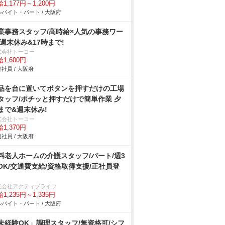
1,177円～1,200円
バイト・パート / 大阪府
業事務スタッフ/高時給×人気の事務ワー
 週末休み&17時まで!
式会社トーコー
1,600円
社員 / 大阪府
品を台に置いてボタンを押すだけの工場
タッフ/ポチッと押すだけで簡単作業 夕
まで&週末休み!
式会社トーコー
1,370円
社員 / 大阪府
料老人ホームの介護スタッフ/パート/週3
OK/交通費支給/資格取得支援/正社員登
式会社アクティブライフ
1,235円～1,335円
バイト・パート / 大阪府
未経験OK」調理スタッフ/無資格可/シフ