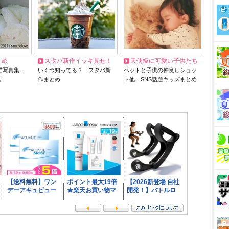
とめ
スタバ新作イッキ見せ！
天使級に可愛い子供たち
猫写真集…
いくつ知ってる？ スタバ新
ペットと子供の仲良しショッ
リ
作まとめ
ト他、SNS話題キッズまとめ