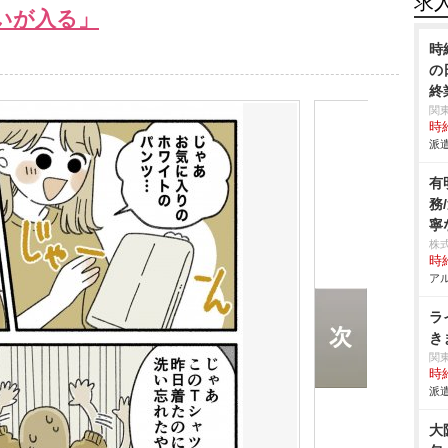
求
いが入る」
時
の
終
関
時給
派遣
有
務
寧
株
時給
アル
ラ
き
関
時給
派遣
大