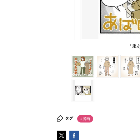
「服
タグ
#漫画