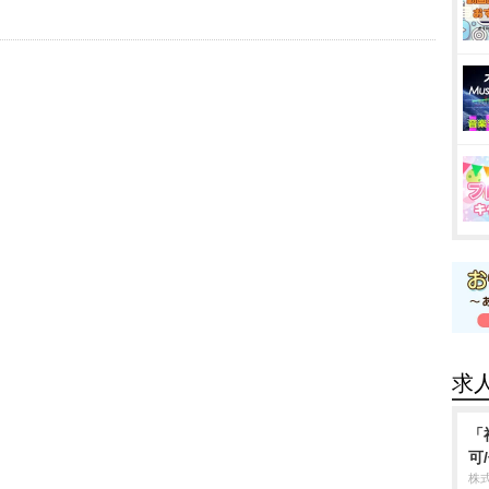
求
「
可
株