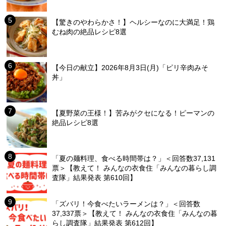
【驚きのやわらかさ！】ヘルシーなのに大満足！鶏
むね肉の絶品レシピ8選
【今日の献立】2026年8月3日(月)「ピリ辛肉みそ
丼」
【夏野菜の王様！】苦みがクセになる！ピーマンの
絶品レシピ8選
「夏の麺料理、食べる時間帯は？」＜回答数37,131
票＞【教えて！ みんなの衣食住「みんなの暮らし調
査隊」結果発表 第610回】
「ズバリ！今食べたいラーメンは？」＜回答数
37,337票＞【教えて！ みんなの衣食住「みんなの暮
らし調査隊」結果発表 第612回】