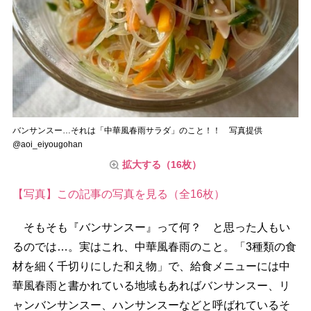
バンサンスー…それは「中華風春雨サラダ」のこと！！ 写真提供
@aoi_eiyougohan
拡大する（16枚）
【写真】この記事の写真を見る（全16枚）
そもそも『バンサンスー』って何？ と思った人もい
るのでは…。実はこれ、中華風春雨のこと。「3種類の食
材を細く千切りにした和え物」で、給食メニューには中
華風春雨と書かれている地域もあればバンサンスー、リ
ャンバンサンスー、ハンサンスーなどと呼ばれているそ