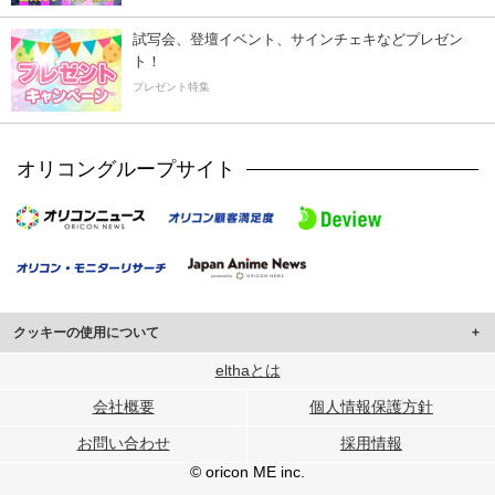
試写会、登壇イベント、サインチェキなどプレゼン
ト！
プレゼント特集
オリコングループサイト
クッキーの使用について
このサイトでは Cookie を使用して、ユーザーに合わせたコンテンツや広告の
elthaとは
表示、ソーシャル メディア機能の提供、広告の表示回数やクリック数の測定を
会社概要
個人情報保護方針
行っています。
また、ユーザーによるサイトの利用状況についても情報を収集し、ソーシャル
お問い合わせ
採用情報
メディアや広告配信、データ解析の各パートナーに提供しています。
各パートナーは、この情報とユーザーが各パートナーに提供した他の情報や、
© oricon ME inc.
ユーザーが各パートナーのサービスを使用したときに収集した他の情報を組み