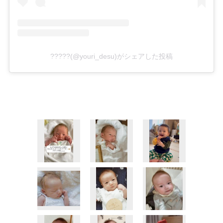
?????(@youri_desu)がシェアした投稿