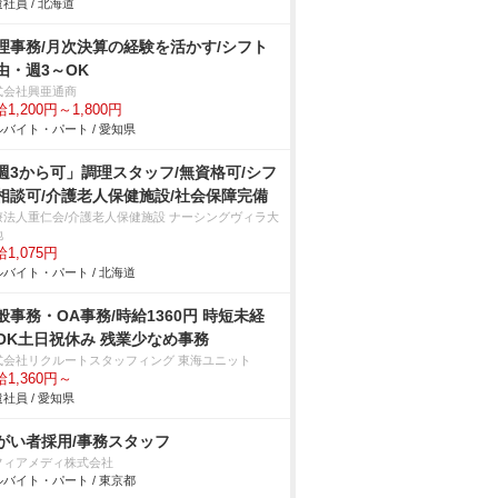
社員 / 北海道
理事務/月次決算の経験を活かす/シフト
由・週3～OK
式会社興亜通商
1,200円～1,800円
バイト・パート / 愛知県
週3から可」調理スタッフ/無資格可/シフ
相談可/介護老人保健施設/社会保障完備
療法人重仁会/介護老人保健施設 ナーシングヴィラ大
地
1,075円
バイト・パート / 北海道
般事務・OA事務/時給1360円 時短未経
OK土日祝休み 残業少なめ事務
式会社リクルートスタッフィング 東海ユニット
1,360円～
社員 / 愛知県
がい者採用/事務スタッフ
フィアメディ株式会社
バイト・パート / 東京都