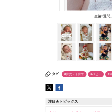
生後2週間。
タグ
#育児・子育て
#ベビー
#
注目★トピックス