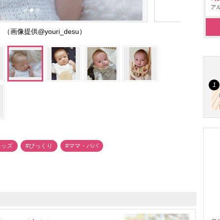
アル
（画像提供@youri_desu）
キッズ
#びっくり
#ママ・パパ