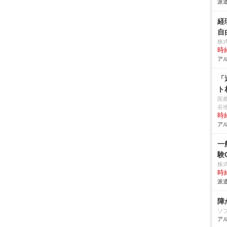
派遣
経
自
株
時給
アル
「
ト
医
谷
時給
アル
一
験
株
時給
派遣
障
ソ
アル