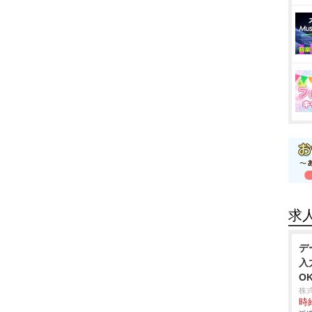
求
デ
入
O
株
時給