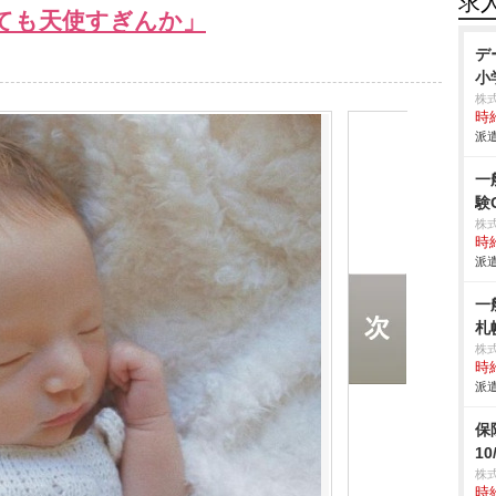
求
ても天使すぎんか」
デ
小
株
時給
派遣
一
験
株
時給
派遣
一
札
株
時給
派遣
保
1
株
時給