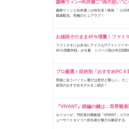
森崎ウィン×向井康二“両片思い”
森崎ウィンと向井康二がW主演！映画『（LOVE S
最速配信。究極のピュアラブ！
お値段そのまま45％増量！ファミ
ファミチキにお弁当にアイスも!?ファミリーマ
45％増量作戦」が今夏、シリーズ初の年2回開
プロ厳選！目的別「おすすめPC９
用途に合うパソコン選びは意外と難しい。そこ
途別のおすすめモデルをご紹介！
『VIVANT』続編の鍵は…世界観
セイコーが、TBS系日曜劇場『VIVANT』コ
ューサーとセイコー担当者が魅力を解説する。