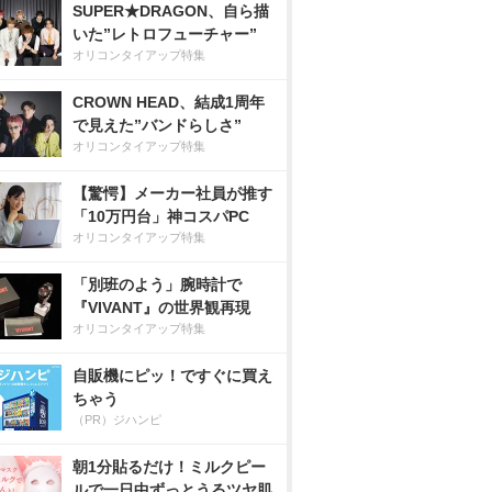
SUPER★DRAGON、自ら描
いた”レトロフューチャー”
オリコンタイアップ特集
CROWN HEAD、結成1周年
で見えた”バンドらしさ”
オリコンタイアップ特集
【驚愕】メーカー社員が推す
「10万円台」神コスパPC
オリコンタイアップ特集
「別班のよう」腕時計で
『VIVANT』の世界観再現
オリコンタイアップ特集
自販機にピッ！ですぐに買え
ちゃう
（PR）ジハンピ
朝1分貼るだけ！ミルクピー
ルで一日中ずっとうるツヤ肌