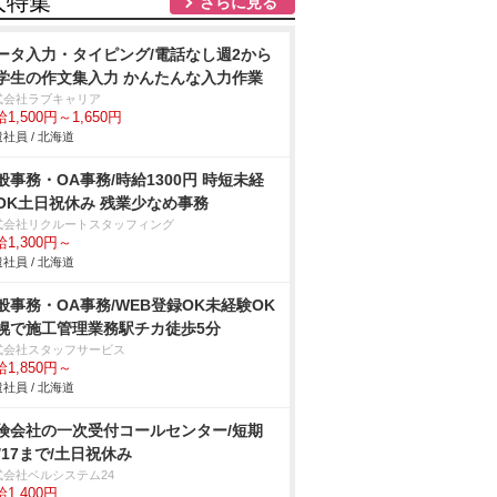
人特集
さらに見る
ータ入力・タイピング/電話なし週2から
学生の作文集入力 かんたんな入力作業
式会社ラブキャリア
1,500円～1,650円
社員 / 北海道
般事務・OA事務/時給1300円 時短未経
OK土日祝休み 残業少なめ事務
式会社リクルートスタッフィング
1,300円～
社員 / 北海道
般事務・OA事務/WEB登録OK未経験OK
幌で施工管理業務駅チカ徒歩5分
式会社スタッフサービス
1,850円～
社員 / 北海道
険会社の一次受付コールセンター/短期
0/17まで/土日祝休み
式会社ベルシステム24
1,400円