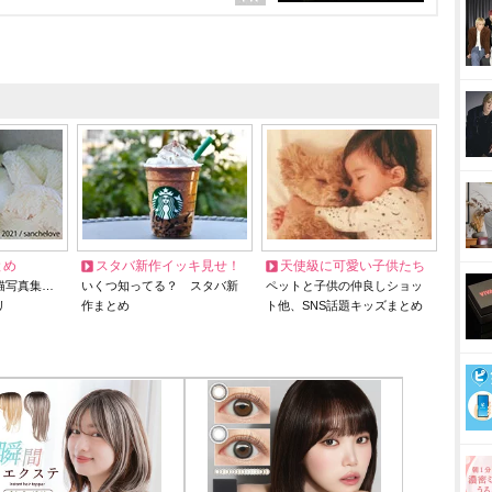
とめ
スタバ新作イッキ見せ！
天使級に可愛い子供たち
猫写真集…
いくつ知ってる？ スタバ新
ペットと子供の仲良しショッ
リ
作まとめ
ト他、SNS話題キッズまとめ