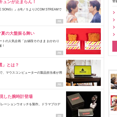
登
にキュンが止まらん！
ONG）』が8／５よりJ:COM STREAMで
マ夏の大盤振る舞い
ートの人気企画「お値段そのまま おかわり
催！
選」とは？
で、マウスコンピューターの製品担当者が用
表現した腕時計登場
ラボレーションウオッチを製作。ドラマプロデ