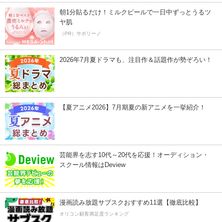
朝1分貼るだけ！ミルクピールで一日中ずっとうるツ
ヤ肌
（PR）サボリーノ
2026年7月夏ドラマも、注目作＆話題作が勢ぞろい！
【夏アニメ2026】7月期夏の新アニメを一挙紹介！
芸能界を志す10代～20代を応援！オーディション・
スクール情報はDeview
漫画読み放題サブスクおすすめ11選【徹底比較】
オリコン顧客満足度ランキング