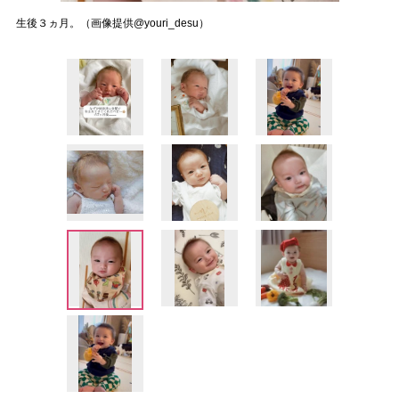
生後３ヵ月。（画像提供@youri_desu）