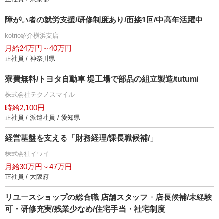
障がい者の就労支援/研修制度あり/面接1回/中高年活躍中
kotrio紹介横浜支店
月給24万円～40万円
正社員 / 神奈川県
寮費無料/トヨタ自動車 堤工場で部品の組立製造/tutumi
株式会社テクノスマイル
時給2,100円
正社員 / 派遣社員 / 愛知県
経営基盤を支える「財務経理/課長職候補/」
株式会社イワイ
月給30万円～47万円
正社員 / 大阪府
リユースショップの総合職 店舗スタッフ・店長候補/未経験
可・研修充実/残業少なめ/住宅手当・社宅制度