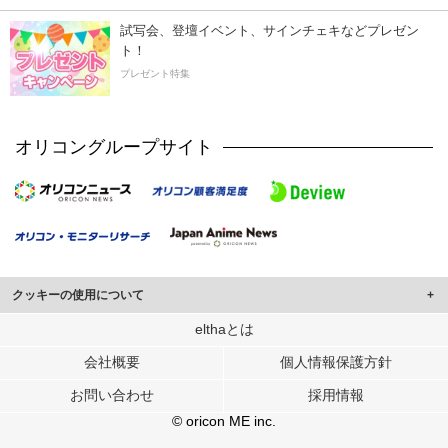
試写会、登壇イベント、サインチェキなどプレゼン
ト！
プレゼント特集
オリコングループサイト
クッキーの使用について
このサイトでは Cookie を使用して、ユーザーに合わせたコンテンツや広告の
elthaとは
表示、ソーシャル メディア機能の提供、広告の表示回数やクリック数の測定を
会社概要
個人情報保護方針
行っています。
また、ユーザーによるサイトの利用状況についても情報を収集し、ソーシャル
お問い合わせ
採用情報
メディアや広告配信、データ解析の各パートナーに提供しています。
各パートナーは、この情報とユーザーが各パートナーに提供した他の情報や、
© oricon ME inc.
ユーザーが各パートナーのサービスを使用したときに収集した他の情報を組み
合わせて使用することがあります。