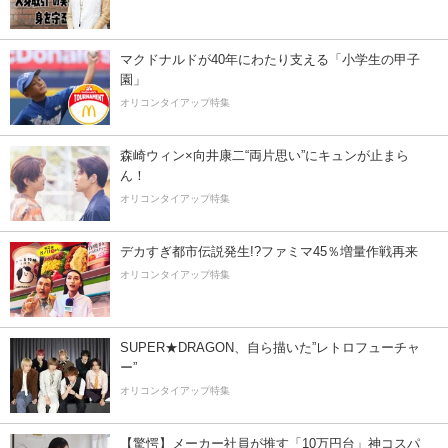
マクドナルドが40年にわたり支える「小学生の甲子
園」
オリコンタイアップ特集
森崎ウィン×向井康二“両片思い”にキュンが止まら
ん！
オリコンタイアップ特集
デカすぎ都市伝説発生!?ファミマ45％増量作戦再来
オリコンタイアップ特集
SUPER★DRAGON、自ら描いた”レトロフューチャ
ー”
オリコンタイアップ特集
【驚愕】メーカー社員が推す「10万円台」神コスパ