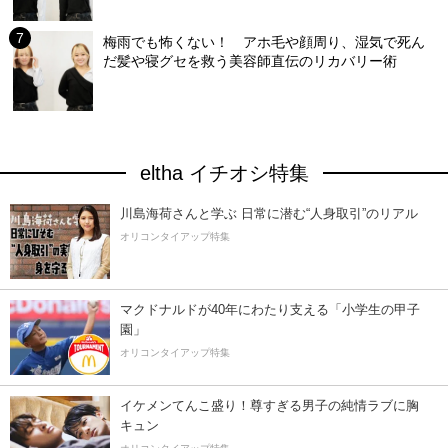
梅雨でも怖くない！ アホ毛や顔周り、湿気で死ん
だ髪や寝グセを救う美容師直伝のリカバリー術
eltha イチオシ特集
川島海荷さんと学ぶ 日常に潜む“人身取引”のリアル
オリコンタイアップ特集
マクドナルドが40年にわたり支える「小学生の甲子
園」
オリコンタイアップ特集
イケメンてんこ盛り！尊すぎる男子の純情ラブに胸
キュン