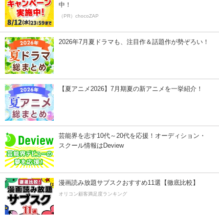
中！
（PR）chocoZAP
2026年7月夏ドラマも、注目作＆話題作が勢ぞろい！
【夏アニメ2026】7月期夏の新アニメを一挙紹介！
芸能界を志す10代～20代を応援！オーディション・
スクール情報はDeview
漫画読み放題サブスクおすすめ11選【徹底比較】
オリコン顧客満足度ランキング