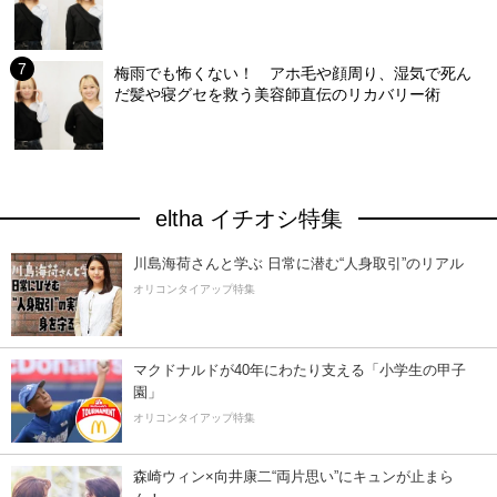
梅雨でも怖くない！ アホ毛や顔周り、湿気で死ん
だ髪や寝グセを救う美容師直伝のリカバリー術
eltha イチオシ特集
川島海荷さんと学ぶ 日常に潜む“人身取引”のリアル
オリコンタイアップ特集
マクドナルドが40年にわたり支える「小学生の甲子
園」
オリコンタイアップ特集
森崎ウィン×向井康二“両片思い”にキュンが止まら