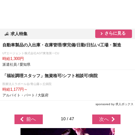
さらに見る
求人特集
自動車製品の入出庫・在庫管理/寮完備/日勤/日払い/工場・製造
UTエージェント株式会社AGT東海第一CU
時給1,300円
派遣社員 / 愛知県
「福祉調理スタッフ」無資格可/シフト相談可/病院
医療法人ラポール会/青山藤ヶ丘病院
時給1,177円～
アルバイト・パート / 大阪府
sponsored by 求人ボックス
10 / 47
前へ
次へ