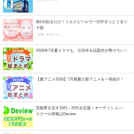
朝1分貼るだけ！ミルクピールで一日中ずっとうるツ
ヤ肌
（PR）サボリーノ
2026年7月夏ドラマも、注目作＆話題作が勢ぞろい！
【夏アニメ2026】7月期夏の新アニメを一挙紹介！
芸能界を志す10代～20代を応援！オーディション・
スクール情報はDeview