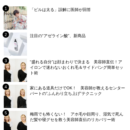
「ピルは太る」誤解に医師が回答
注目の“アゼライン酸”、新商品
“盛れる自分”は顔まわりで決まる 美容師直伝！ア
イロンで迷わないおくれ毛＆サイドバング簡単セッ
ト術
家にある道具だけでOK！ 美容師が教えるセンター
パートの”ふんわり立ち上げ”テクニック
梅雨でも怖くない！ アホ毛や顔周り、湿気で死ん
だ髪や寝グセを救う美容師直伝のリカバリー術