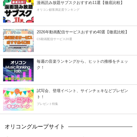
漫画読み放題サブスクおすすめ11選【徹底比較】
オリコン顧客満足度ランキング
2026年動画配信サービスおすすめ40選【徹底比較】
CS動画配信サービス20選
毎週の音楽ランキングから、ヒットの推移をチェッ
ク！
試写会、登壇イベント、サインチェキなどプレゼン
ト！
プレゼント特集
オリコングループサイト