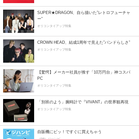
SUPER★DRAGON、自ら描いた”レトロフューチャ
ー”
オリコンタイアップ特集
CROWN HEAD、結成1周年で見えた”バンドらしさ”
オリコンタイアップ特集
【驚愕】メーカー社員が推す「10万円台」神コスパ
PC
オリコンタイアップ特集
「別班のよう」腕時計で『VIVANT』の世界観再現
オリコンタイアップ特集
自販機にピッ！ですぐに買えちゃう
（PR）ジハンピ