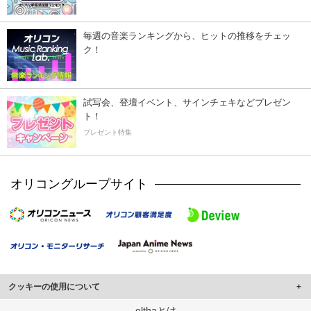
毎週の音楽ランキングから、ヒットの推移をチェッ
ク！
試写会、登壇イベント、サインチェキなどプレゼン
ト！
プレゼント特集
オリコングループサイト
クッキーの使用について
このサイトでは Cookie を使用して、ユーザーに合わせたコンテンツや広告の
elthaとは