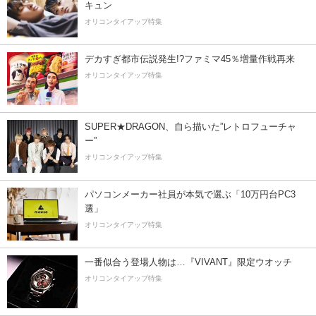
キュン
オリコンタイアップ特集
デカすぎ都市伝説発生!?ファミマ45％増量作戦再来
オリコンタイアップ特集
SUPER★DRAGON、自ら描いた”レトロフューチャ
ー”
オリコンタイアップ特集
パソコンメーカー社員が本気で選ぶ「10万円台PC3
選」
オリコンタイアップ特集
一番似合う登場人物は…『VIVANT』限定ウオッチ
オリコンタイアップ特集