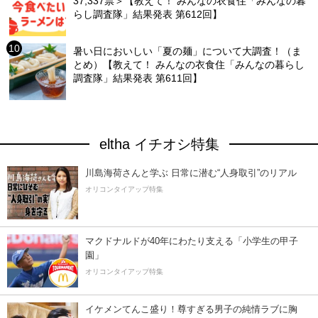
37,337票＞【教えて！ みんなの衣食住「みんなの暮
らし調査隊」結果発表 第612回】
暑い日においしい「夏の麺」について大調査！（ま
とめ）【教えて！ みんなの衣食住「みんなの暮らし
調査隊」結果発表 第611回】
eltha イチオシ特集
川島海荷さんと学ぶ 日常に潜む“人身取引”のリアル
オリコンタイアップ特集
マクドナルドが40年にわたり支える「小学生の甲子
園」
オリコンタイアップ特集
イケメンてんこ盛り！尊すぎる男子の純情ラブに胸