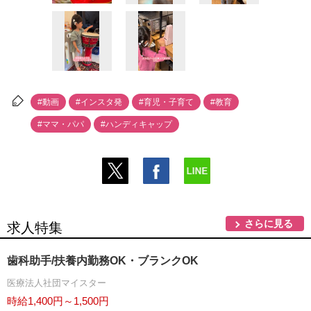
#動画
#インスタ発
#育児・子育て
#教育
#ママ・パパ
#ハンディキャップ
さらに見る
求人特集
歯科助手/扶養内勤務OK・ブランクOK
医療法人社団マイスター
時給1,400円～1,500円