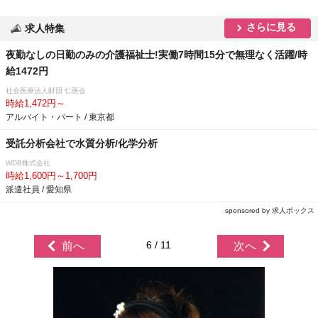
さらに見る
求人特集
夜勤なしの日勤のみの介護福祉士!実働7時間15分で無理なく活躍/時
給1472円
社会医療法人財団 仁医会
時給1,472円～
アルバイト・パート / 東京都
受託分析会社で水質分析/化学分析
WDB株式会社
時給1,600円～1,700円
派遣社員 / 愛知県
sponsored by 求人ボックス
6 / 11
前へ
次へ