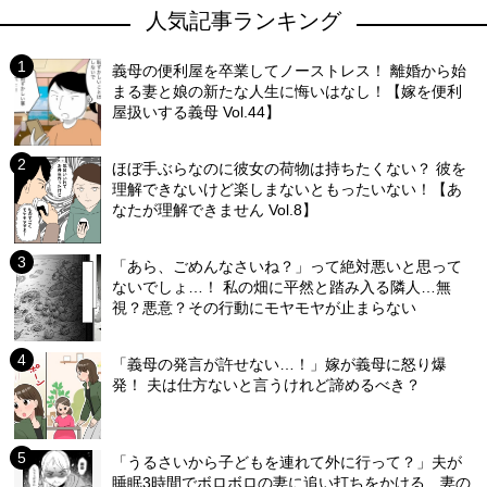
人気記事ランキング
義母の便利屋を卒業してノーストレス！ 離婚から始
まる妻と娘の新たな人生に悔いはなし！【嫁を便利
屋扱いする義母 Vol.44】
ほぼ手ぶらなのに彼女の荷物は持ちたくない？ 彼を
理解できないけど楽しまないともったいない！【あ
なたが理解できません Vol.8】
「あら、ごめんなさいね？」って絶対悪いと思って
ないでしょ…！ 私の畑に平然と踏み入る隣人…無
視？悪意？その行動にモヤモヤが止まらない
「義母の発言が許せない…！」嫁が義母に怒り爆
発！ 夫は仕方ないと言うけれど諦めるべき？
「うるさいから子どもを連れて外に行って？」夫が
睡眠3時間でボロボロの妻に追い打ちをかける…妻の