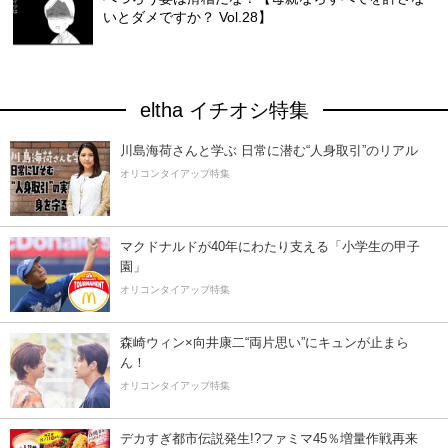
いとダメですか？ Vol.28】
eltha イチオシ特集
川島海荷さんと学ぶ 日常に潜む“人身取引”のリアル
オリコンタイアップ特集
マクドナルドが40年にわたり支える「小学生の甲子
園」
オリコンタイアップ特集
森崎ウィン×向井康二“両片思い”にキュンが止まら
ん！
オリコンタイアップ特集
デカすぎ都市伝説発生!?ファミマ45％増量作戦再来