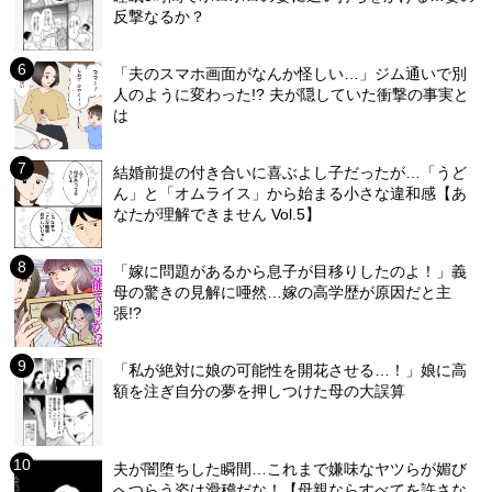
反撃なるか？
「夫のスマホ画面がなんか怪しい…」ジム通いで別
人のように変わった!? 夫が隠していた衝撃の事実と
は
結婚前提の付き合いに喜ぶよし子だったが…「うど
ん」と「オムライス」から始まる小さな違和感【あ
なたが理解できません Vol.5】
「嫁に問題があるから息子が目移りしたのよ！」義
母の驚きの見解に唖然…嫁の高学歴が原因だと主
張!?
「私が絶対に娘の可能性を開花させる…！」娘に高
額を注ぎ自分の夢を押しつけた母の大誤算
夫が闇堕ちした瞬間…これまで嫌味なヤツらが媚び
へつらう姿は滑稽だな！【母親ならすべてを許さな