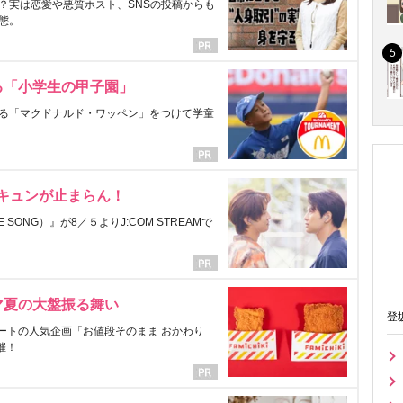
？実は恋愛や悪質ホスト、SNSの投稿からも
態。
る「小学生の甲子園」
る「マクドナルド・ワッペン」をつけて学童
にキュンが止まらん！
ONG）』が8／５よりJ:COM STREAMで
マ夏の大盤振る舞い
登
ートの人気企画「お値段そのまま おかわり
催！