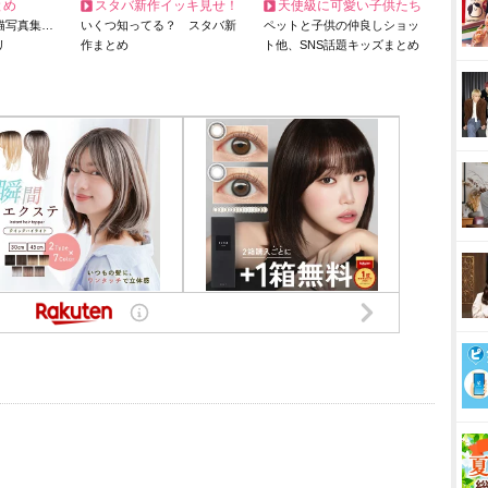
とめ
スタバ新作イッキ見せ！
天使級に可愛い子供たち
猫写真集…
いくつ知ってる？ スタバ新
ペットと子供の仲良しショッ
リ
作まとめ
ト他、SNS話題キッズまとめ