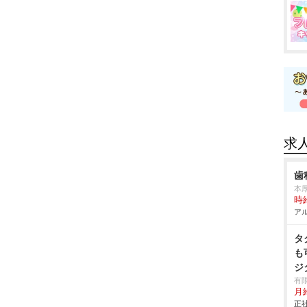
求
歯
本
時給
アル
タ
も
ジ
有
月給
正社