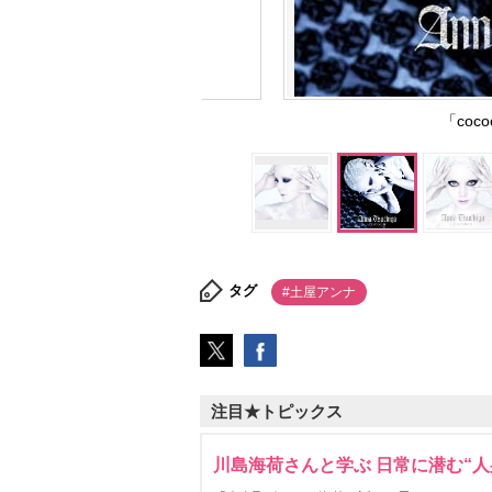
「co
タグ
#土屋アンナ
注目★トピックス
川島海荷さんと学ぶ 日常に潜む“人