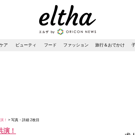
ケア
ビューティ
フード
ファッション
旅行＆おでかけ
ンケア
ダイエット・ボディケア
ヘアスタイル・ヘアアレンジ
共演！
> 写真・詳細 2枚目
共演！