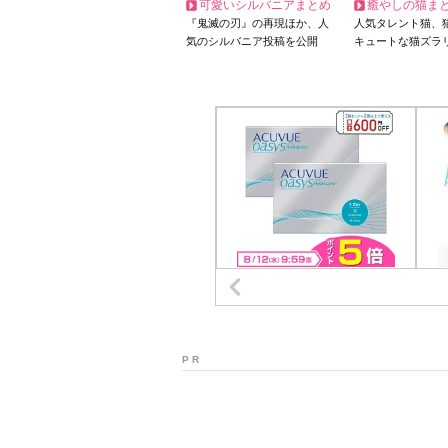
可愛いシルバニアまとめ
癒やしの猫ま
『鬼滅の刃』の再現ほか、人
人気タレント猫、
気のシルバニア投稿を公開
キュートな猫ズラ
P R