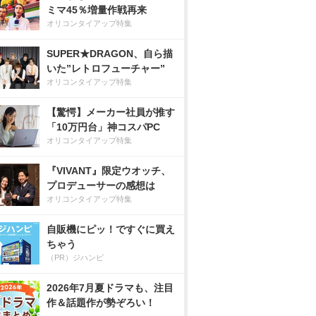
ミマ45％増量作戦再来
オリコンタイアップ特集
SUPER★DRAGON、自ら描
いた”レトロフューチャー”
オリコンタイアップ特集
【驚愕】メーカー社員が推す
「10万円台」神コスパPC
オリコンタイアップ特集
『VIVANT』限定ウオッチ、
プロデューサーの感想は
オリコンタイアップ特集
自販機にピッ！ですぐに買え
ちゃう
（PR）ジハンピ
2026年7月夏ドラマも、注目
作＆話題作が勢ぞろい！