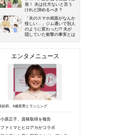
発！ 夫は仕方ないと言う
けれど諦めるべき？
「夫のスマホ画面がなんか
怪しい…」ジム通いで別人
のように変わった!? 夫が
隠していた衝撃の事実とは
エンタメニュース
坂絵莉、4歳長男とランニング
小原正子、資格取得を報告
ファミマとヒロアカがコラボ