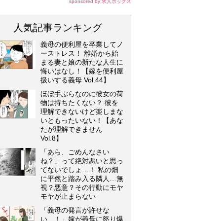
sponsored by 求人ボックス
人気記事ランキング
義母の便利屋を卒業してノ
ーストレス！ 離婚から始
まる妻と娘の新たな人生に
悔いはなし！【嫁を便利屋
扱いする義母 Vol.44】
ほぼ手ぶらなのに彼女の荷
物は持ちたくない？ 彼を
理解できないけど楽しまな
いともったいない！【あな
たが理解できません
Vol.8】
「あら、ごめんなさい
ね？」って絶対悪いと思っ
てないでしょ…！ 私の畑
に平然と踏み入る隣人…無
視？悪意？その行動にモヤ
モヤが止まらない
「義母の発言が許せな
い…！」嫁が義母に怒り爆