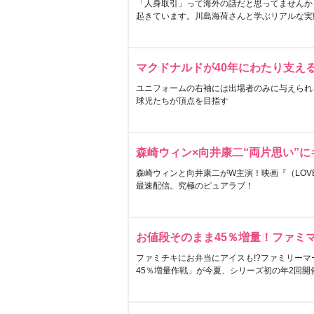
「人身取引」って海外の話だと思ってませんか
起きています。川島海荷さんと学ぶリアルな実
マクドナルドが40年にわたり支え
ユニフォームの右袖には出場者のみに与えられ
球児たちが頂点を目指す
森崎ウィン×向井康二“両片思い”
森崎ウィンと向井康二がW主演！映画『（LOVE S
最速配信。究極のピュアラブ！
お値段そのまま45％増量！ファミ
ファミチキにお弁当にアイスも!?ファミリーマ
45％増量作戦」が今夏、シリーズ初の年2回開