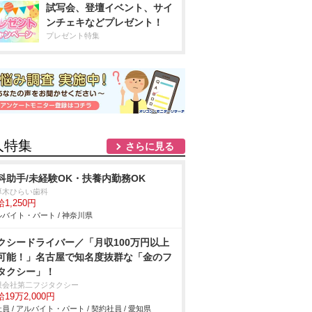
試写会、登壇イベント、サイ
ンチェキなどプレゼント！
プレゼント特集
人特集
さらに見る
科助手/未経験OK・扶養内勤務OK
厚木ひらい歯科
1,250円
バイト・パート / 神奈川県
クシードライバー／「月収100万円以上
可能！」名古屋で知名度抜群な「金のフ
タクシー」！
限会社第二フジタクシー
19万2,000円
員 / アルバイト・パート / 契約社員 / 愛知県