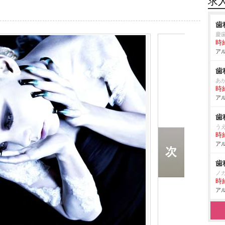
求
歯
慶
時給
アル
歯
あ
時給
アル
歯
う
時給
アル
歯
ノ
時給
アル