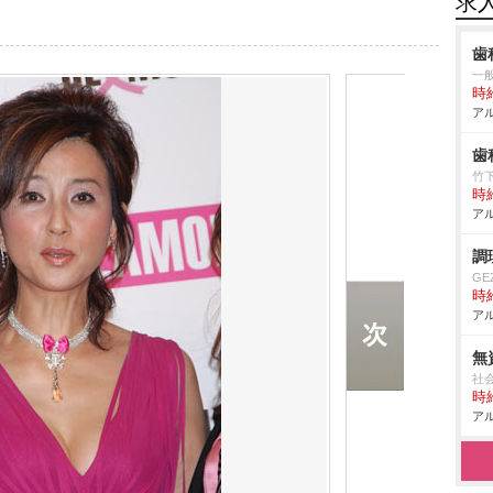
求
歯
一般
時給
アル
歯
竹
時給
アル
調
GE
時給
アル
無
社
時給
アル