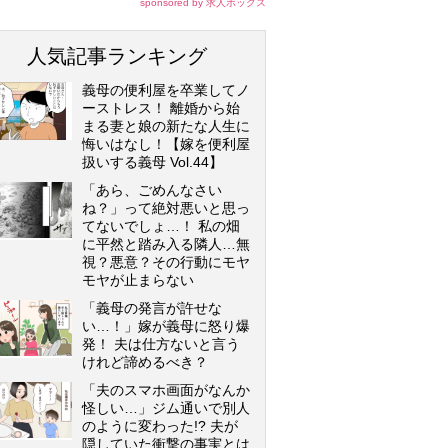
sponsored by 求人ボックス
人気記事ランキング
義母の便利屋を卒業してノ
ーストレス！ 離婚から始
まる妻と娘の新たな人生に
悔いはなし！【嫁を便利屋
扱いする義母 Vol.44】
「あら、ごめんなさい
ね？」って絶対悪いと思っ
てないでしょ…！ 私の畑
に平然と踏み入る隣人…無
視？悪意？その行動にモヤ
モヤが止まらない
「義母の発言が許せな
い…！」嫁が義母に怒り爆
発！ 夫は仕方ないと言う
けれど諦めるべき？
「夫のスマホ画面がなんか
怪しい…」ジム通いで別人
のように変わった!? 夫が
隠していた衝撃の事実とは