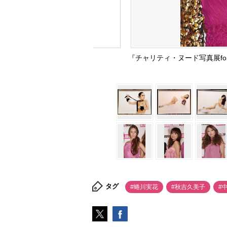
『チャリティ・ヌード写真展f
タグ
#蜷川実花
#秋吉久美子
#