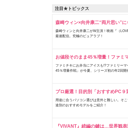
注目★トピックス
森崎ウィン×向井康二“両片思い”
森崎ウィンと向井康二がW主演！映画『（LOVE S
最速配信。究極のピュアラブ！
お値段そのまま45％増量！ファミ
ファミチキにお弁当にアイスも!?ファミリーマ
45％増量作戦」が今夏、シリーズ初の年2回開
プロ厳選！目的別「おすすめPC９
用途に合うパソコン選びは意外と難しい。そこ
途別のおすすめモデルをご紹介！
『VIVANT』続編の鍵は…世界観