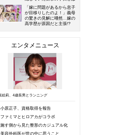
「嫁に問題があるから息子
が目移りしたのよ！」義母
の驚きの見解に唖然…嫁の
高学歴が原因だと主張!?
エンタメニュース
坂絵莉、4歳長男とランニング
小原正子、資格取得を報告
ファミマとヒロアカがコラボ
施す側から見た整形のカジュアル化
美容外科医が世の中に思うこと