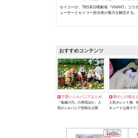
セイコーが、TBS系日曜劇場『VIVANT』コ
ューサーとセイコー担当者が魅力を解説する。
おすすめコンテンツ
可愛いシルバニアまとめ
癒やしの猫ま
『鬼滅の刃』の再現ほか、人
人気タレント猫、
気のシルバニア投稿を公開
キュートな猫ズラ