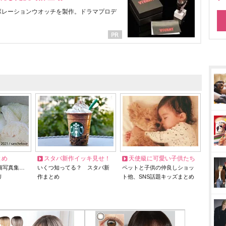
ラボレーションウオッチを製作。ドラマプロデ
とめ
スタバ新作イッキ見せ！
天使級に可愛い子供たち
猫写真集…
いくつ知ってる？ スタバ新
ペットと子供の仲良しショッ
リ
作まとめ
ト他、SNS話題キッズまとめ