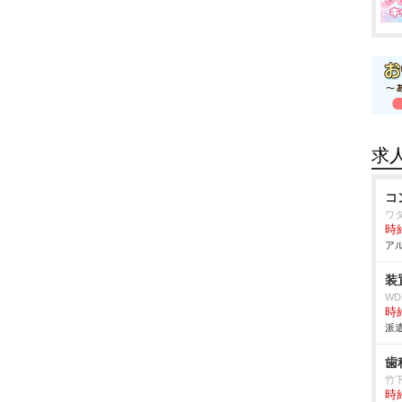
求
コ
ワ
時給
アル
装
W
時給
派遣
歯
竹
時給