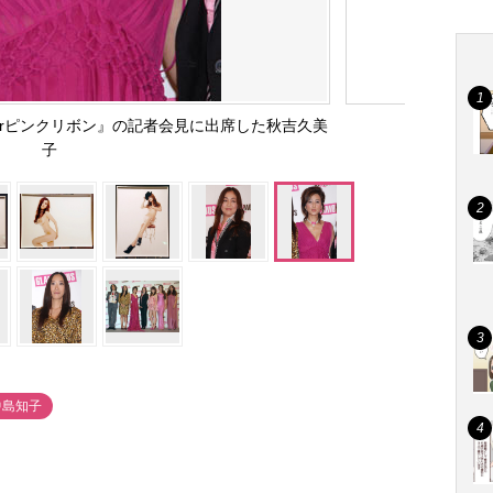
orピンクリボン』の記者会見に出席した秋吉久美
子
中島知子