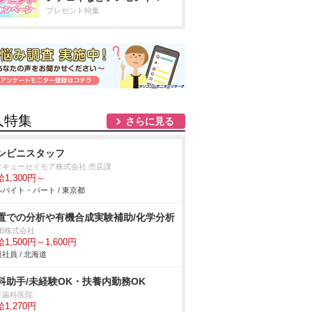
プレゼント特集
人特集
さらに見る
ンビニスタッフ
タキューセイモア株式会社 売店課
1,300円～
バイト・パート / 東京都
置での分析や有機合成実験補助/化学分析
DB株式会社
1,500円～1,600円
社員 / 北海道
科助手/未経験OK・扶養内勤務OK
下歯科医院
1,270円