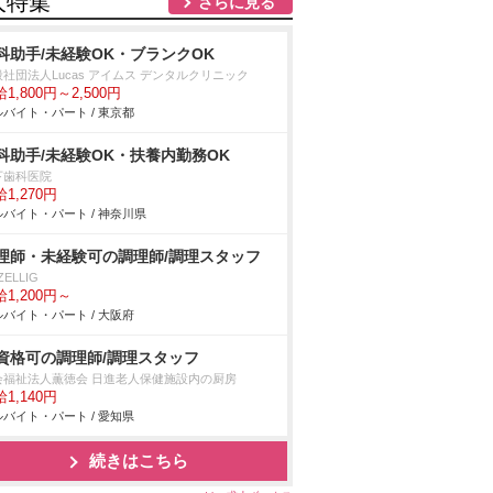
人特集
さらに見る
科助手/未経験OK・ブランクOK
社団法人Lucas アイムス デンタルクリニック
1,800円～2,500円
バイト・パート / 東京都
科助手/未経験OK・扶養内勤務OK
下歯科医院
1,270円
バイト・パート / 神奈川県
理師・未経験可の調理師/調理スタッフ
ZELLIG
1,200円～
バイト・パート / 大阪府
資格可の調理師/調理スタッフ
会福祉法人薫徳会 日進老人保健施設内の厨房
1,140円
バイト・パート / 愛知県
続きはこちら