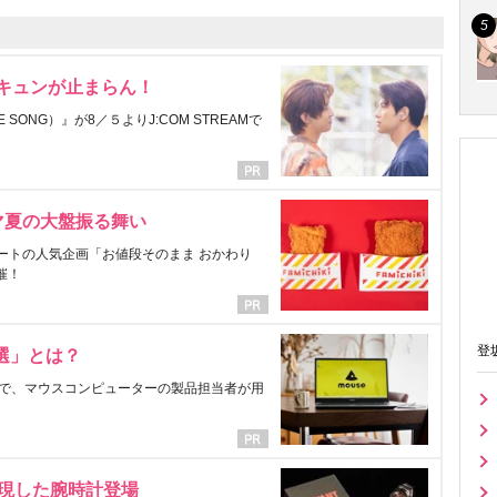
にキュンが止まらん！
ONG）』が8／５よりJ:COM STREAMで
マ夏の大盤振る舞い
ートの人気企画「お値段そのまま おかわり
催！
登
選」とは？
で、マウスコンピューターの製品担当者が用
表現した腕時計登場