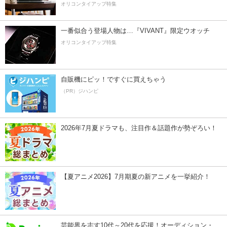
オリコンタイアップ特集
一番似合う登場人物は…『VIVANT』限定ウオッチ
オリコンタイアップ特集
自販機にピッ！ですぐに買えちゃう
（PR）ジハンピ
2026年7月夏ドラマも、注目作＆話題作が勢ぞろい！
【夏アニメ2026】7月期夏の新アニメを一挙紹介！
芸能界を志す10代～20代を応援！オーディション・