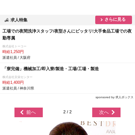
さらに見る
求人特集
工場での夜間洗浄スタッフ/夜型さんにピッタリ!大手食品工場での夜
勤専属
株式会社トーコー
時給1,250円
派遣社員 / 大阪府
「寮完備」機械加工/即入寮/製造・工場/工場・製造
株式会社京栄センター
時給1,400円
派遣社員 / 神奈川県
sponsored by 求人ボックス
2 / 2
前へ
次へ