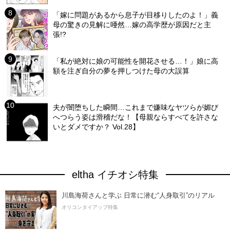
「嫁に問題があるから息子が目移りしたのよ！」義
母の驚きの見解に唖然…嫁の高学歴が原因だと主
張!?
「私が絶対に娘の可能性を開花させる…！」娘に高
額を注ぎ自分の夢を押しつけた母の大誤算
夫が闇堕ちした瞬間…これまで嫌味なヤツらが媚び
へつらう姿は滑稽だな！【母親ならすべてを許さな
いとダメですか？ Vol.28】
eltha イチオシ特集
川島海荷さんと学ぶ 日常に潜む“人身取引”のリアル
オリコンタイアップ特集