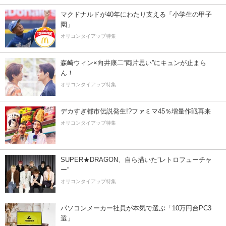
マクドナルドが40年にわたり支える「小学生の甲子
園」
オリコンタイアップ特集
森崎ウィン×向井康二“両片思い”にキュンが止まら
ん！
オリコンタイアップ特集
デカすぎ都市伝説発生!?ファミマ45％増量作戦再来
オリコンタイアップ特集
SUPER★DRAGON、自ら描いた”レトロフューチャ
ー”
オリコンタイアップ特集
パソコンメーカー社員が本気で選ぶ「10万円台PC3
選」