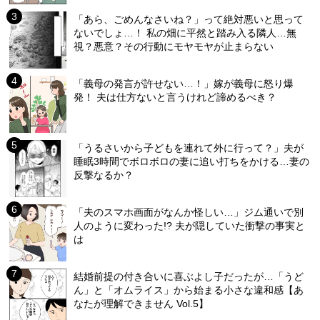
「あら、ごめんなさいね？」って絶対悪いと思って
ないでしょ…！ 私の畑に平然と踏み入る隣人…無
視？悪意？その行動にモヤモヤが止まらない
「義母の発言が許せない…！」嫁が義母に怒り爆
発！ 夫は仕方ないと言うけれど諦めるべき？
「うるさいから子どもを連れて外に行って？」夫が
睡眠3時間でボロボロの妻に追い打ちをかける…妻の
反撃なるか？
「夫のスマホ画面がなんか怪しい…」ジム通いで別
人のように変わった!? 夫が隠していた衝撃の事実と
は
結婚前提の付き合いに喜ぶよし子だったが…「うど
ん」と「オムライス」から始まる小さな違和感【あ
なたが理解できません Vol.5】