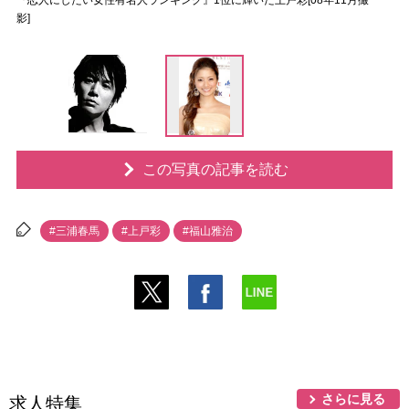
『恋人にしたい女性有名人ランキング』1位に輝いた上戸彩[08年11月撮
影]
この写真の記事を読む
#三浦春馬
#上戸彩
#福山雅治
さらに見る
求人特集